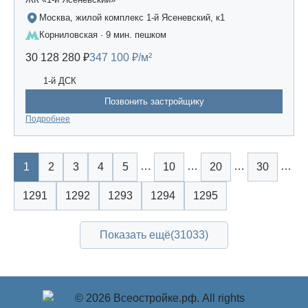
Москва, жилой комплекс 1-й Ясеневский, к1
Корниловская · 9 мин. пешком
30 128 280 ₽
347 100 ₽/м²
1-й ДСК
Позвонить застройщику
Подробнее
…
…
…
…
1
2
3
4
5
10
20
30
1291
1292
1293
1294
1295
Показать ещё
(31033)