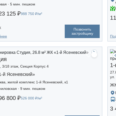
овая · 5 мин. пешком
23 125 ₽
988 750 ₽/м²
11
К
Позвонить
застройщику
бнее
По
дия
1-
, 3/18 этаж, Секция Корпус 4
27.
1-й Ясеневский»
ул.
ква, жилой комплекс 1-й Ясеневский, к1
ЖК
ниловская · 9 мин. пешком
96 800 ₽
526 000 ₽/м²
3 