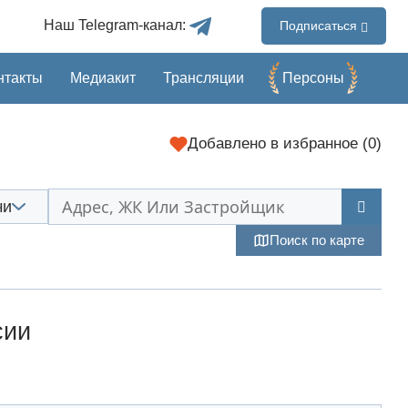
Наш Telegram-канал:
Подписаться
нтакты
Медиакит
Трансляции
Перcоны
Добавлено в избранное (
0
)
чи
Поиск по карте
сии