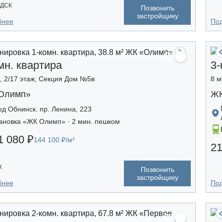
 ДСК
Позвонить
застройщику
бнее
По
мн. квартира
3-
², 2/17 этаж, Секция Дом №5в
8 м
Олимп»
ЖК
од Обнинск. пр. Ленина, 223
ановка «ЖК Олимп» · 2 мин. пешком
1 080 ₽
144 100 ₽/м²
21
К
Позвонить
застройщику
бнее
По