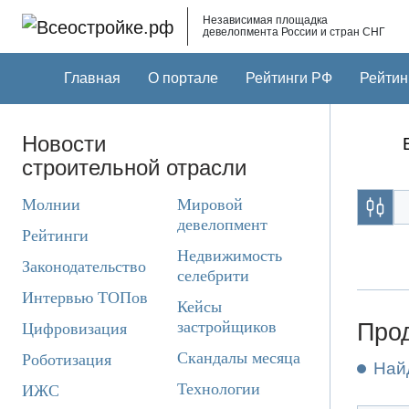
Skip to main content
Независимая площадка
девелопмента России и стран СНГ
Главная
О портале
Рейтинги РФ
Рейтин
Новости
строительной отрасли
Молнии
Мировой
девелопмент
Рейтинги
Недвижимость
Законодательство
селебрити
Интервью ТОПов
Кейсы
застройщиков
Прод
Цифровизация
Скандалы месяца
Роботизация
Най
Технологии
ИЖС