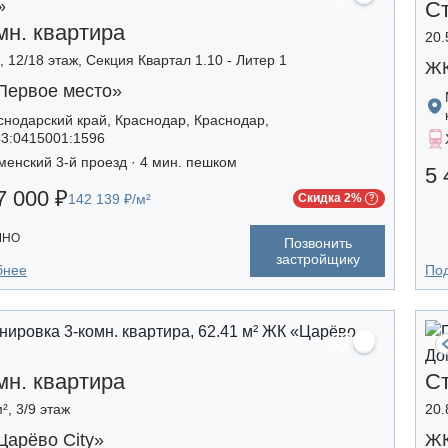
С
мн. квартира
20.
, 12/18 этаж, Секция Квартал 1.10 - Литер 1
ЖК
Первое место»
снодарский край, Краснодар, Краснодар,
43:0415001:1596
менский 3-й проезд · 4 мин. пешком
5 
7 000 ₽
142 139 ₽/м²
Скидка 2%
ЧНО
Позвонить
застройщику
бнее
По
мн. квартира
С
², 3/9 этаж
20.
Царёво City»
ЖК