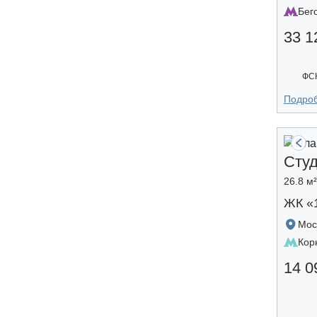
Бег
33 1
ФС
Подро
Сту
26.8 м²
ЖК «
Мос
Кор
14 0