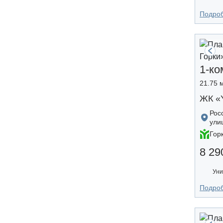
Подро
1-ко
21.75 м
ЖК «
Рос
ули
Гор
8 29
Уни
Подро