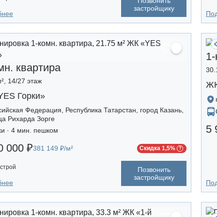
Позвонить
застройщику
бнее
По
1-
мн. квартира
30.
², 14/27 этаж
ЖК
YES Горки»
сийская Федерация, Республика Татарстан, город Казань,
ца Рихарда Зорге
5 
ки · 4 мин. пешком
0 000 ₽
381 149 ₽/м²
Скидка 1,5%
строй
Позвонить
застройщику
бнее
По