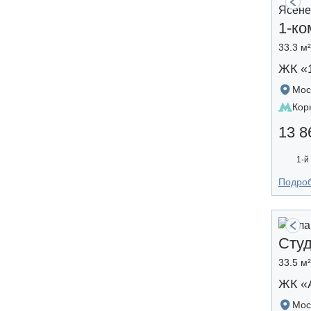
1-ко
33.3 м
ЖК «
Мос
Кор
13 8
1-й
Подро
Сту
33.5 м
ЖК «A
Мос