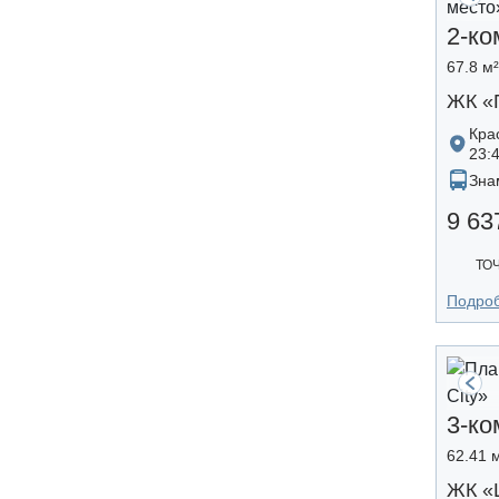
2-ко
67.8 м²
ЖК «
Кра
23:
Зна
9 63
ТО
Подро
3-ко
62.41 м
ЖК «