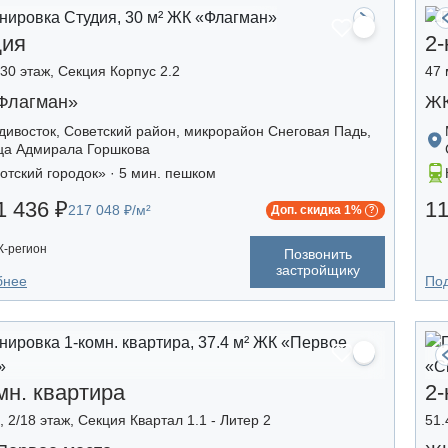
дия
2-
/30 этаж, Секция Корпус 2.2
47 
Флагман»
ЖК
дивосток, Советский район, микрорайон Снеговая Падь,
ца Адмирала Горшкова
отский городок» · 5 мин. пешком
1 436 ₽
11
217 048 ₽/м²
Доп. скидка 1%
-регион
Позвонить
застройщику
бнее
По
мн. квартира
2-
, 2/18 этаж, Секция Квартал 1.1 - Литер 2
51.