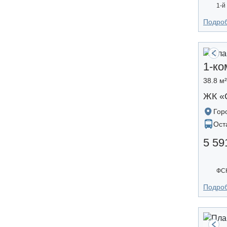
1-й
Подро
1-ко
38.8 м
ЖК «
Гор
Ост
5 59
ФС
Подро