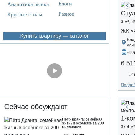
Блоги
Аналитика рынка
Сту
Разное
Круглые столы
3 м², 3
ЖК «
Купить квартиру — каталог
Вла
ули
«Фл
6 51
ФСК
Подро
Сейчас обсуждают
1-ко
Пётр Дранга: семейная
жизнь в особняке за 200
37.4 м²
миллионов