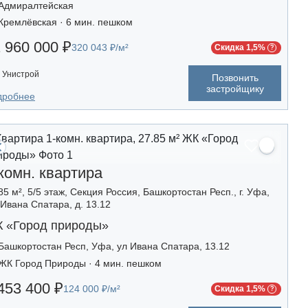
Адмиралтейская
Кремлёвская · 6 мин. пешком
 960 000 ₽
320 043 ₽/м²
Скидка 1,5%
Унистрой
Позвонить
застройщику
дробнее
комн. квартира
85 м², 5/5 этаж, Секция Россия, Башкортостан Респ., г. Уфа,
 Ивана Спатара, д. 13.12
 «Город природы»
Башкортостан Респ, Уфа, ул Ивана Спатара, 13.12
ЖК Город Природы · 4 мин. пешком
453 400 ₽
124 000 ₽/м²
Скидка 1,5%