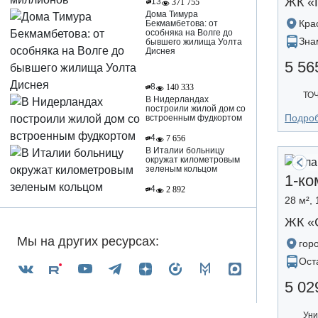
ЖК «
13
371 755
Дома Тимура
Кра
Бекмамбетова: от
особняка на Волге до
Зна
бывшего жилища Уолта
Диснея
5 56
8
140 333
ТО
В Нидерландах
построили жилой дом со
Подро
встроенным фудкортом
4
7 656
В Италии больницу
окружат километровым
зеленым кольцом
1-ко
4
2 892
28 м², 
ЖК «
Мы на других ресурсах:
гор
Ост
5 02
Уни