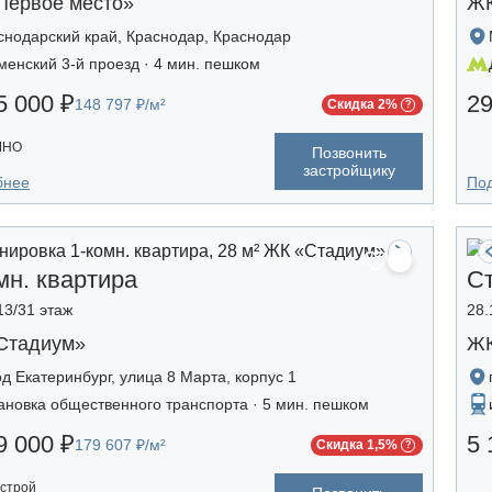
Первое место»
ЖК
снодарский край, Краснодар, Краснодар
менский 3-й проезд · 4 мин. пешком
5 000 ₽
29
148 797 ₽/м²
Скидка 2%
ЧНО
Позвонить
застройщику
бнее
По
мн. квартира
С
13/31 этаж
28.
Стадиум»
ЖК
од Екатеринбург, улица 8 Марта, корпус 1
ановка общественного транспорта · 5 мин. пешком
9 000 ₽
5 
179 607 ₽/м²
Скидка 1,5%
строй