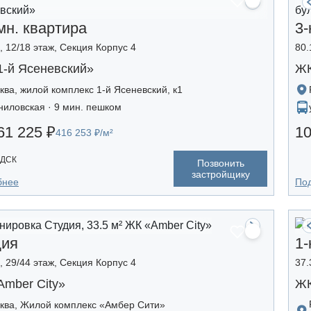
мн. квартира
3-
², 12/18 этаж, Секция Корпус 4
80.
1-й Ясеневский»
ЖК
ква, жилой комплекс 1-й Ясеневский, к1
ниловская · 9 мин. пешком
61 225 ₽
10
416 253 ₽/м²
 ДСК
Позвонить
застройщику
бнее
По
дия
1-
², 29/44 этаж, Секция Корпус 4
37.
mber Сity»
ЖК
ква, Жилой комплекс «Амбер Сити»