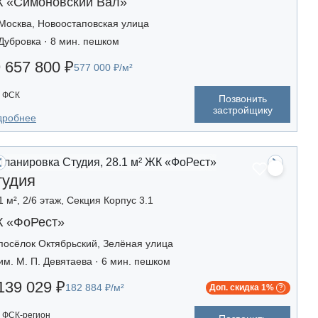
 «Симоновский Вал»
Москва, Новоостаповская улица
Дубровка · 8 мин. пешком
 657 800 ₽
577 000 ₽/м²
ФСК
Позвонить
застройщику
дробнее
тудия
1 м², 2/6 этаж, Секция Корпус 3.1
 «ФоРест»
посёлок Октябрьский, Зелёная улица
им. М. П. Девятаева · 6 мин. пешком
139 029 ₽
182 884 ₽/м²
Доп. скидка 1%
ФСК-регион