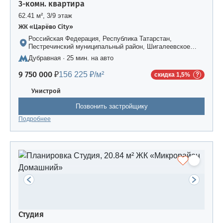
3-комн. квартира
62.41 м², 3/9 этаж
ЖК «Царёво City»
Российская Федерация, Республика Татарстан,
Пестречинский муниципальный район, Шигалеевское
сельское поселение, жилой комплекс «Усадьба
Дубравная · 25 мин. на авто
Царево-2», дом 3
9 750 000 ₽
156 225 ₽/м²
скидка 1,5%
Унистрой
Позвонить застройщику
Подробнее
Студия