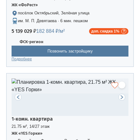
ЖК «ФоРест»
посёлок Октябрьский, Зелёная улица
им. М. П. Девятаева · 6 мин. пешком
5 139 029 ₽
182 884 ₽/м²
доп. скидка 1%
ФСК-регион
Позвонить застройщику
Подробнее
1-комн. квартира
21.75 м², 14/27 этаж
ЖК «YES Горки»