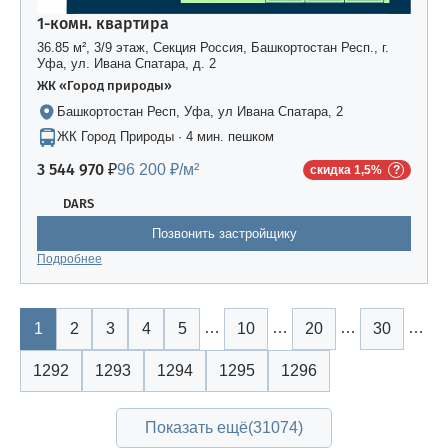
1-комн. квартира
36.85 м², 3/9 этаж, Секция Россия, Башкортостан Респ., г.
Уфа, ул. Ивана Спатара, д. 2
ЖК «Город природы»
Башкортостан Респ, Уфа, ул Ивана Спатара, 2
ЖК Город Природы · 4 мин. пешком
3 544 970 ₽
96 200 ₽/м²
скидка 1,5%
DARS
Позвонить застройщику
Подробнее
…
…
…
…
1
2
3
4
5
10
20
30
1292
1293
1294
1295
1296
Показать ещё
(31074)