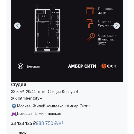
Студия
33.5 м², 29/44 этаж, Секция Корпус 4
ЖК «Amber Сity»
Москва, Жилой комплекс «Амбер Сити»
Беговая · 5 мин. пешком
33 123 125 ₽
988 750 ₽/м²
ФСК