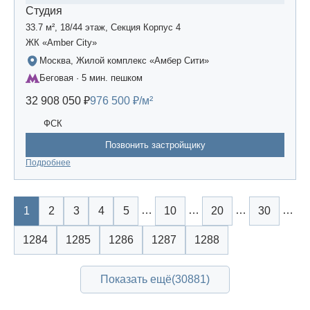
Студия
33.7 м², 18/44 этаж, Секция Корпус 4
ЖК «Amber Сity»
Москва, Жилой комплекс «Амбер Сити»
Беговая · 5 мин. пешком
32 908 050 ₽
976 500 ₽/м²
ФСК
Позвонить застройщику
Подробнее
…
…
…
…
1
2
3
4
5
10
20
30
1284
1285
1286
1287
1288
Показать ещё
(30881)