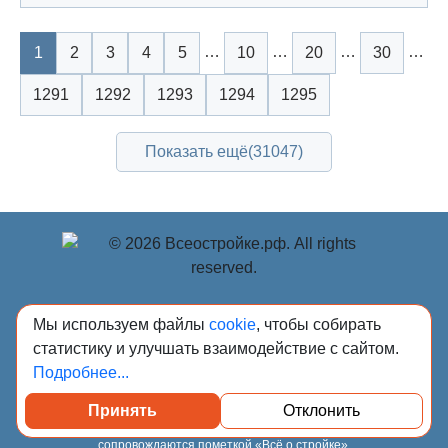
…
…
…
…
1
2
3
4
5
10
20
30
1291
1292
1293
1294
1295
Показать ещё
(31047)
© Учредитель: Индивидуальный предприниматель
Мы используем файлы
cookie
, чтобы собирать
Опрышко Светлана Александровна, 2018-2026.
статистику и улучшать взаимодействие с сайтом.
Сообщения и материалы сетевого издания «Всё о
Подробнее...
стройке» (зарегистрировано Федеральной службой по
надзору в сфере связи, информационных технологий и
Принять
Отклонить
массовых коммуникаций (Роскомнадзор) 13.03.2023 за
регистрационным номером Эл № ФС77-84949)
сопровождаются пометкой «Всё о стройке».