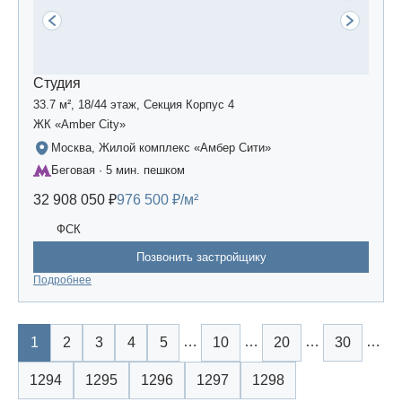
Студия
33.7 м², 18/44 этаж, Секция Корпус 4
ЖК «Amber Сity»
Москва, Жилой комплекс «Амбер Сити»
Беговая · 5 мин. пешком
32 908 050 ₽
976 500 ₽/м²
ФСК
Позвонить застройщику
Подробнее
…
…
…
…
1
2
3
4
5
10
20
30
1294
1295
1296
1297
1298