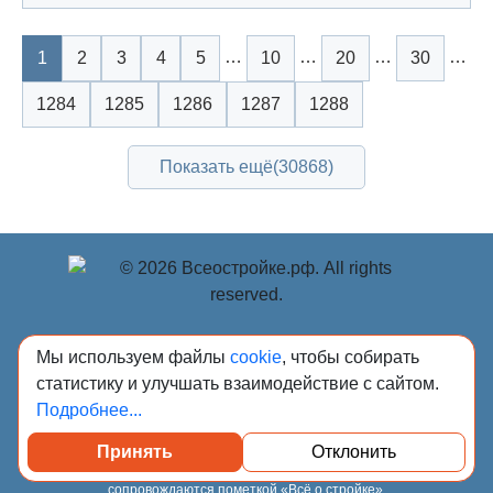
…
…
…
…
1
2
3
4
5
10
20
30
1284
1285
1286
1287
1288
Показать ещё
(30868)
© Учредитель: Индивидуальный предприниматель
Мы используем файлы
cookie
, чтобы собирать
Опрышко Светлана Александровна, 2018-2026.
статистику и улучшать взаимодействие с сайтом.
Сообщения и материалы сетевого издания «Всё о
Подробнее...
стройке» (зарегистрировано Федеральной службой по
надзору в сфере связи, информационных технологий и
Принять
Отклонить
массовых коммуникаций (Роскомнадзор) 13.03.2023 за
регистрационным номером Эл № ФС77-84949)
сопровождаются пометкой «Всё о стройке».