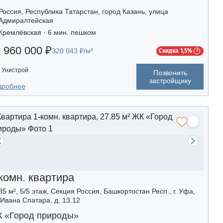
Россия, Республика Татарстан, город Казань, улица
Адмиралтейская
Кремлёвская · 6 мин. пешком
 960 000 ₽
320 043 ₽/м²
Скидка 1,5%
Унистрой
Позвонить
застройщику
дробнее
комн. квартира
85 м², 5/5 этаж, Секция Россия, Башкортостан Респ., г. Уфа,
 Ивана Спатара, д. 13.12
 «Город природы»