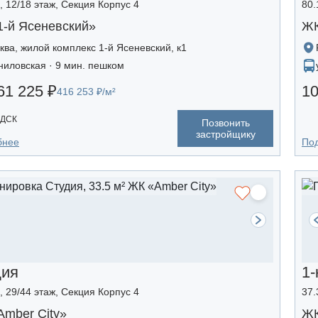
², 12/18 этаж, Секция Корпус 4
80.
1-й Ясеневский»
ЖК
ква, жилой комплекс 1-й Ясеневский, к1
ниловская · 9 мин. пешком
61 225 ₽
10
416 253 ₽/м²
 ДСК
Позвонить
застройщику
бнее
По
дия
1-
², 29/44 этаж, Секция Корпус 4
37.
mber Сity»
ЖК