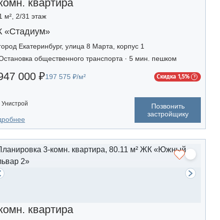
комн. квартира
1 м², 2/31 этаж
 «Стадиум»
город Екатеринбург, улица 8 Марта, корпус 1
Остановка общественного транспорта · 5 мин. пешком
947 000 ₽
197 575 ₽/м²
Скидка 1,5%
Унистрой
Позвонить
застройщику
дробнее
комн. квартира