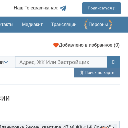
Наш Telegram-канал:
Подписаться
нтакты
Медиакит
Трансляции
Перcоны
Добавлено
в избранное (
0
)
чи
Поиск по карте
сии