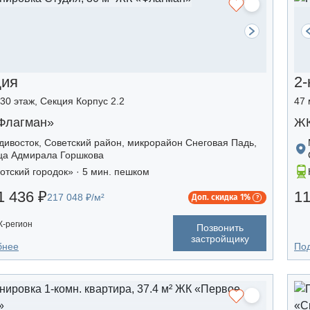
дия
2-
/30 этаж, Секция Корпус 2.2
47 
Флагман»
ЖК
дивосток, Советский район, микрорайон Снеговая Падь,
ца Адмирала Горшкова
отский городок» · 5 мин. пешком
1 436 ₽
11
217 048 ₽/м²
Доп. скидка 1%
-регион
Позвонить
застройщику
бнее
По