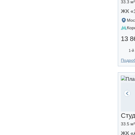
33.3 м
ЖК «
Мос
Кор
13 8
1-й
Подро
Сту
33.5 м
ЖК «A