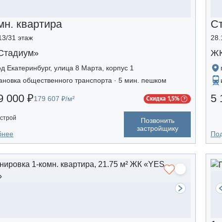
мн. квартира
С
13/31 этаж
28.
Стадиум»
ЖК
од Екатеринбург, улица 8 Марта, корпус 1
ановка общественного транспорта · 5 мин. пешком
9 000 ₽
5 
179 607 ₽/м²
Скидка 1,5%
строй
Позвонить
застройщику
бнее
По