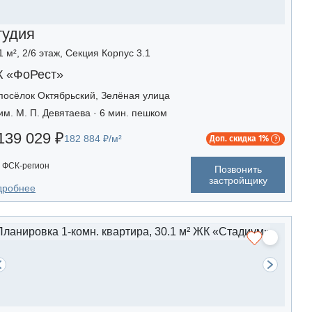
тудия
1 м², 2/6 этаж, Секция Корпус 3.1
 «ФоРест»
посёлок Октябрьский, Зелёная улица
им. М. П. Девятаева · 6 мин. пешком
139 029 ₽
182 884 ₽/м²
Доп. скидка 1%
ФСК-регион
Позвонить
застройщику
дробнее