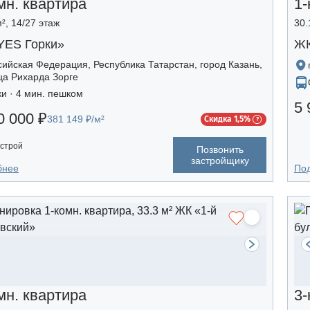
мн. квартира
1-
², 14/27 этаж
30.
YES Горки»
ЖК
сийская Федерация, Республика Татарстан, город Казань,
ца Рихарда Зорге
ки · 4 мин. пешком
5 
0 000 ₽
381 149 ₽/м²
Скидка 1,5%
строй
Позвонить
застройщику
бнее
По
мн. квартира
3-