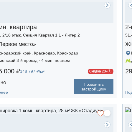
мн. квартира
2-
, 2/18 этаж, Секция Квартал 1.1 - Литер 2
51.
Первое место»
ЖК
снодарский край, Краснодар, Краснодар
менский 3-й проезд · 4 мин. пешком
5 000 ₽
29
148 797 ₽/м²
Скидка 2%
ЧНО
Позвонить
застройщику
бнее
По