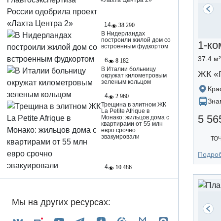
«Лахта Центра 2»
14
38 290
В Нидерландах
построили жилой дом со
1-ко
встроенным фудкортом
37.4 м²
6
8 182
В Италии больницу
ЖК «
окружат километровым
зеленым кольцом
Кра
4
2 960
Зна
Трещина в элитном ЖК
La Petite Afrique в
5 56
Монако: жильцов дома с
квартирами от 55 млн
евро срочно
эвакуировали
ТО
Подро
4
10 486
Мы на других ресурсах: