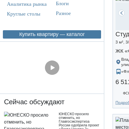
Блоги
Аналитика рынка
Разное
Круглые столы
Сту
Купить квартиру — каталог
3 м², 3
ЖК «
Вла
ули
«Фл
6 51
ФСК
Сейчас обсуждают
Подро
ЮНЕСКО просило
отменить, но
Главгосэкспертиза
России одобрила проект