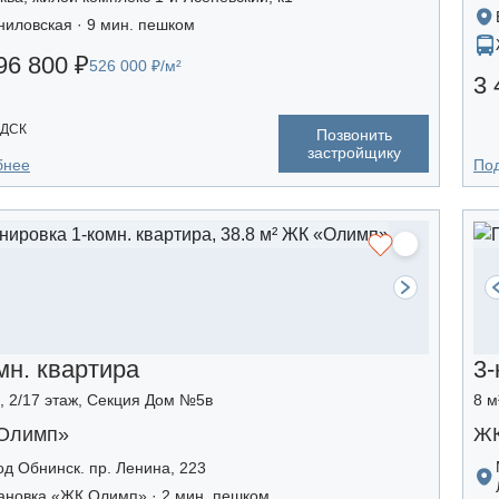
ниловская · 9 мин. пешком
96 800 ₽
526 000 ₽/м²
3 
 ДСК
Позвонить
застройщику
бнее
По
мн. квартира
3-
², 2/17 этаж, Секция Дом №5в
8 м
Олимп»
ЖК
од Обнинск. пр. Ленина, 223
ановка «ЖК Олимп» · 2 мин. пешком