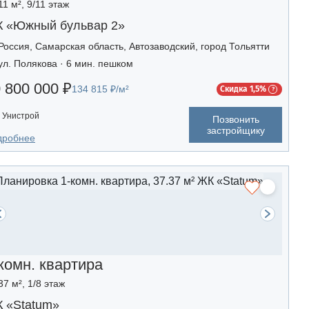
11 м², 9/11 этаж
 «Южный бульвар 2»
Россия, Самарская область, Автозаводский, город Тольятти
ул. Полякова · 6 мин. пешком
 800 000 ₽
134 815 ₽/м²
Скидка 1,5%
Унистрой
Позвонить
застройщику
дробнее
комн. квартира
37 м², 1/8 этаж
 «Statum»