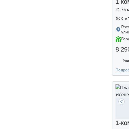
1-ко
21.75 м
ЖК «
Рос
ули
Гор
8 29
Уни
Подро
1-ко