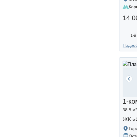
Кор
14 0
1-й
Подро
1-ко
38.8 м
ЖК «
Гор
Ост