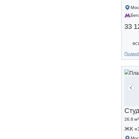
Мос
Бег
33 1
ФС
Подро
Сту
26.8 м²
ЖК «
Мос