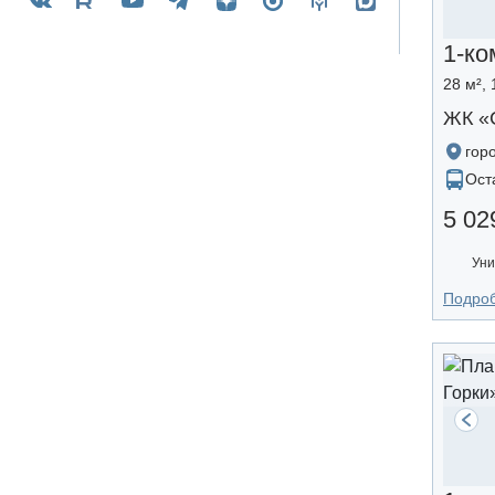
1-ко
28 м², 
ЖК «
гор
Ост
5 02
Уни
Подро