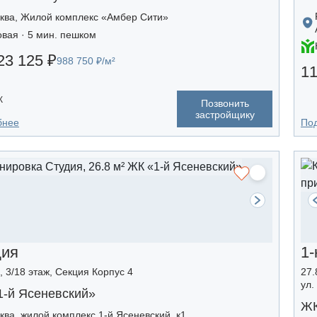
ква, Жилой комплекс «Амбер Сити»
овая · 5 мин. пешком
23 125 ₽
988 750 ₽/м²
11
К
Позвонить
застройщику
бнее
По
дия
1-
, 3/18 этаж, Секция Корпус 4
27.
ул.
1-й Ясеневский»
ЖК
ква, жилой комплекс 1-й Ясеневский, к1