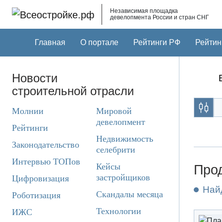
Skip to main content
Независимая площадка
девелопмента России и стран СНГ
Главная
О портале
Рейтинги РФ
Рейтин
Новости
строительной отрасли
Молнии
Мировой
девелопмент
Рейтинги
Недвижимость
Законодательство
селебрити
Интервью ТОПов
Кейсы
Прод
застройщиков
Цифровизация
Най
Скандалы месяца
Роботизация
Технологии
ИЖС