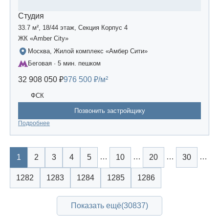
Студия
33.7 м², 18/44 этаж, Секция Корпус 4
ЖК «Amber Сity»
Москва, Жилой комплекс «Амбер Сити»
Беговая · 5 мин. пешком
32 908 050 ₽
976 500 ₽/м²
ФСК
Позвонить застройщику
Подробнее
…
…
…
…
1
2
3
4
5
10
20
30
1282
1283
1284
1285
1286
Показать ещё
(30837)