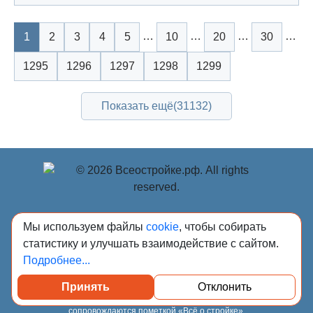
…
…
…
…
1
2
3
4
5
10
20
30
1295
1296
1297
1298
1299
Показать ещё
(31132)
© Учредитель: Индивидуальный предприниматель
Мы используем файлы
cookie
, чтобы собирать
Опрышко Светлана Александровна, 2018-2026.
статистику и улучшать взаимодействие с сайтом.
Сообщения и материалы сетевого издания «Всё о
Подробнее...
стройке» (зарегистрировано Федеральной службой по
надзору в сфере связи, информационных технологий и
Принять
Отклонить
массовых коммуникаций (Роскомнадзор) 13.03.2023 за
регистрационным номером Эл № ФС77-84949)
сопровождаются пометкой «Всё о стройке».