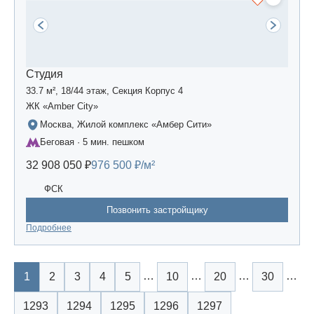
Студия
33.7 м², 18/44 этаж, Секция Корпус 4
ЖК «Amber Сity»
Москва, Жилой комплекс «Амбер Сити»
Беговая · 5 мин. пешком
32 908 050 ₽
976 500 ₽/м²
ФСК
Позвонить застройщику
Подробнее
…
…
…
…
1
2
3
4
5
10
20
30
1293
1294
1295
1296
1297