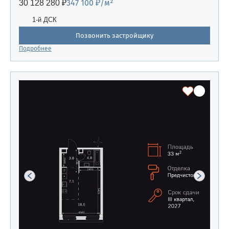
347 100 ₽/м²
30 128 280 ₽
1-й ДСК
Позвонить застройщику
Подробнее