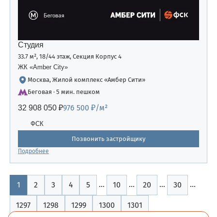
Студия
33.7 м², 18/44 этаж, Секция Корпус 4
ЖК «Amber Сity»
Москва, Жилой комплекс «Амбер Сити»
Беговая · 5 мин. пешком
976 500 ₽/м²
32 908 050 ₽
ФСК
Позвонить застройщику
Подробнее
…
…
…
…
1
2
3
4
5
10
20
30
1297
1298
1299
1300
1301