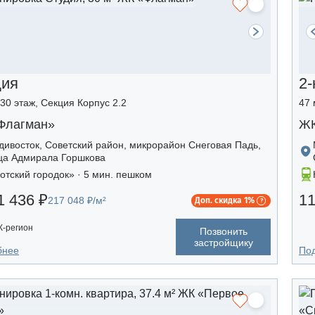
дия
2-
/30 этаж, Секция Корпус 2.2
47 
Флагман»
ЖК
дивосток, Советский район, микрорайон Снеговая Падь,
ца Адмирала Горшкова
отский городок» · 5 мин. пешком
1 436 ₽
11
217 048 ₽/м²
Доп. скидка 1%
-регион
Позвонить
застройщику
бнее
По