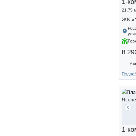
1-ко
21.75 м
ЖК «
Рос
ули
Гор
8 29
Уни
Подро
1-ко