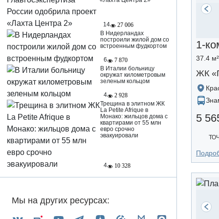
«Лахта Центра 2»
14
27 006
В Нидерландах
построили жилой дом со
1-ко
встроенным фудкортом
37.4 м²
6
7 870
В Италии больницу
ЖК «
окружат километровым
зеленым кольцом
Кра
4
2 928
Зна
Трещина в элитном ЖК
La Petite Afrique в
5 56
Монако: жильцов дома с
квартирами от 55 млн
евро срочно
эвакуировали
ТО
Подро
4
10 328
Мы на других ресурсах: