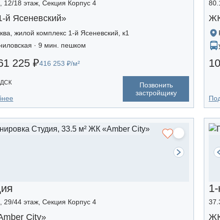
², 12/18 этаж, Секция Корпус 4
80.
1-й Ясеневский»
ЖК
ква, жилой комплекс 1-й Ясеневский, к1
ниловская · 9 мин. пешком
61 225 ₽
10
416 253 ₽/м²
 ДСК
Позвонить
застройщику
бнее
По
дия
1-
², 29/44 этаж, Секция Корпус 4
37.
mber Сity»
ЖК