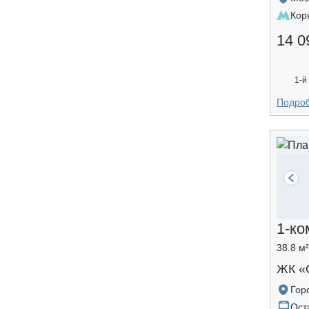
Кор
14 0
1-й
Подро
1-ко
38.8 м
ЖК «
Гор
Ост