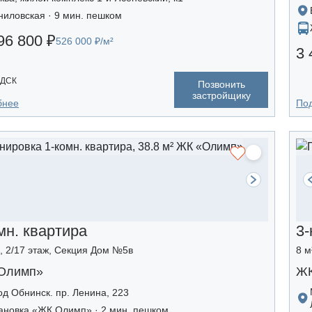
ниловская · 9 мин. пешком
96 800 ₽
526 000 ₽/м²
3 
 ДСК
Позвонить
застройщику
бнее
По
мн. квартира
3-
², 2/17 этаж, Секция Дом №5в
8 м
Олимп»
ЖК
од Обнинск. пр. Ленина, 223
ановка «ЖК Олимп» · 2 мин. пешком