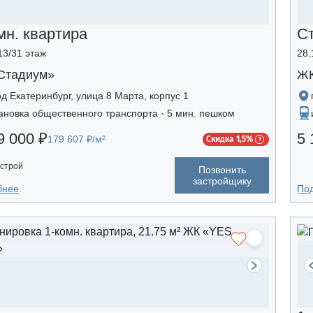
мн. квартира
С
13/31 этаж
28.
Стадиум»
ЖК
од Екатеринбург, улица 8 Марта, корпус 1
ановка общественного транспорта · 5 мин. пешком
9 000 ₽
5 
179 607 ₽/м²
Скидка 1,5%
строй
Позвонить
застройщику
бнее
По