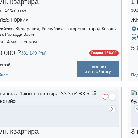
мн. квартира
1-
², 14/27 этаж
30.
YES Горки»
ЖК
сийская Федерация, Республика Татарстан, город Казань,
ца Рихарда Зорге
ки · 4 мин. пешком
5 
0 000 ₽
381 149 ₽/м²
Скидка 1,5%
строй
Позвонить
застройщику
бнее
По
мн. квартира
3-