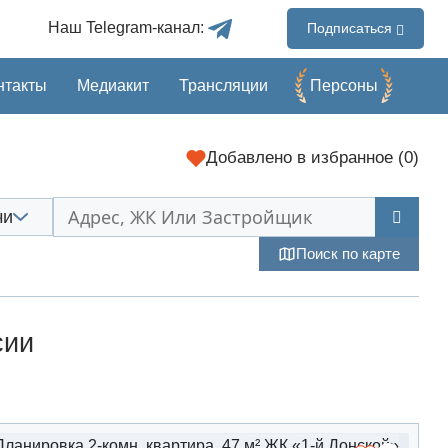
Наш Telegram-канал:
Подписаться
нтакты
Медиакит
Трансляции
Перcоны
Добавлено
в избранное (
0
)
чи
Поиск по карте
сии