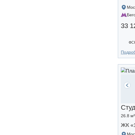
Мос
Бег
33 1
ФС
Подро
Сту
26.8 м²
ЖК «
Мос