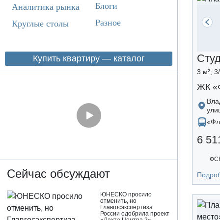
Блоги
Аналитика рынка
Разное
Круглые столы
Сту
Купить квартиру — каталог
3 м², 3
ЖК «
Вла
ули
«Фл
6 51
ФСК
Сейчас обсуждают
Подро
ЮНЕСКО просило
отменить, но
Главгосэкспертиза
России одобрила проект