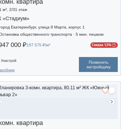
комн. квартира
1 м², 2/31 этаж
 «Стадиум»
город Екатеринбург, улица 8 Марта, корпус 1
Остановка общественного транспорта · 5 мин. пешком
947 000 ₽
197 575 ₽/м²
Скидка 1,5%
Унистрой
Позвонить
застройщику
дробнее
комн. квартира