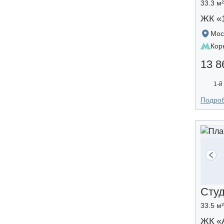
33.3 м
ЖК «
Мос
Кор
13 8
1-й
Подро
Сту
33.5 м
ЖК «A