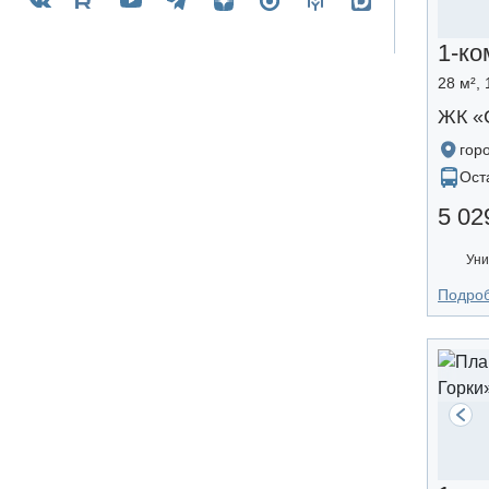
1-ко
28 м², 
ЖК «
гор
Ост
5 02
Уни
Подро