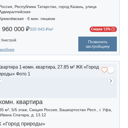
Россия, Республика Татарстан, город Казань, улица
Адмиралтейская
Кремлёвская · 6 мин. пешком
 960 000 ₽
320 043 ₽/м²
Скидка 1,5%
Унистрой
Позвонить
застройщику
дробнее
комн. квартира
85 м², 5/5 этаж, Секция Россия, Башкортостан Респ., г. Уфа,
 Ивана Спатара, д. 13.12
 «Город природы»