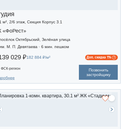
тудия
1 м², 2/6 этаж, Секция Корпус 3.1
 «ФоРест»
посёлок Октябрьский, Зелёная улица
им. М. П. Девятаева · 6 мин. пешком
139 029 ₽
182 884 ₽/м²
Доп. скидка 1%
ФСК-регион
Позвонить
застройщику
дробнее