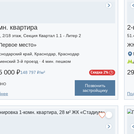
мн. квартира
2-
, 2/18 этаж, Секция Квартал 1.1 - Литер 2
51.
Первое место»
ЖК
снодарский край, Краснодар, Краснодар
менский 3-й проезд · 4 мин. пешком
5 000 ₽
29
148 797 ₽/м²
Скидка 2%
ЧНО
Позвонить
застройщику
бнее
По