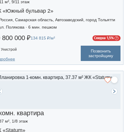
11 м², 9/11 этаж
 «Южный бульвар 2»
Россия, Самарская область, Автозаводский, город Тольятти
ул. Полякова · 6 мин. пешком
 800 000 ₽
134 815 ₽/м²
Скидка 1,5%
Унистрой
Позвонить
застройщику
дробнее
комн. квартира
37 м², 1/8 этаж
 «Statum»