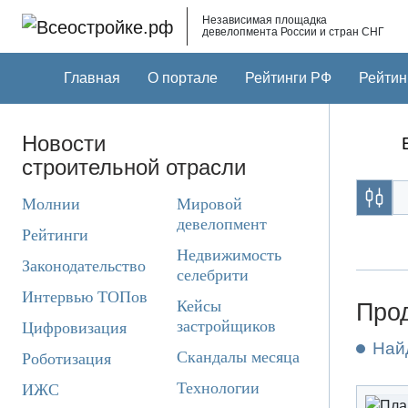
Skip to main content
Независимая площадка
девелопмента России и стран СНГ
Главная
О портале
Рейтинги РФ
Рейтин
Новости
строительной отрасли
Молнии
Мировой
девелопмент
Рейтинги
Недвижимость
Законодательство
селебрити
Интервью ТОПов
Кейсы
Прод
застройщиков
Цифровизация
Най
Скандалы месяца
Роботизация
Технологии
ИЖС