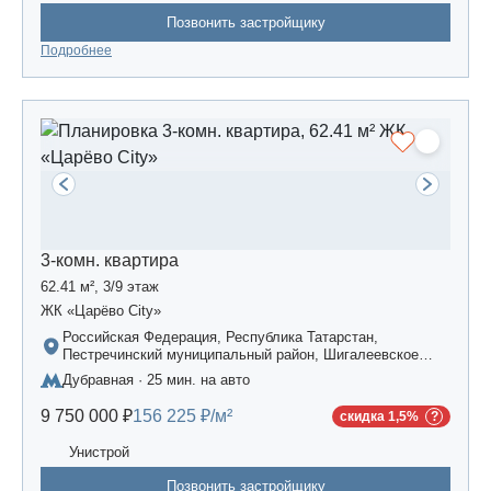
Позвонить застройщику
Подробнее
3-комн. квартира
62.41 м², 3/9 этаж
ЖК «Царёво City»
Российская Федерация, Республика Татарстан,
Пестречинский муниципальный район, Шигалеевское
сельское поселение, жилой комплекс «Усадьба
Дубравная · 25 мин. на авто
Царево-2», дом 3
9 750 000 ₽
156 225 ₽/м²
скидка 1,5%
Унистрой
Позвонить застройщику