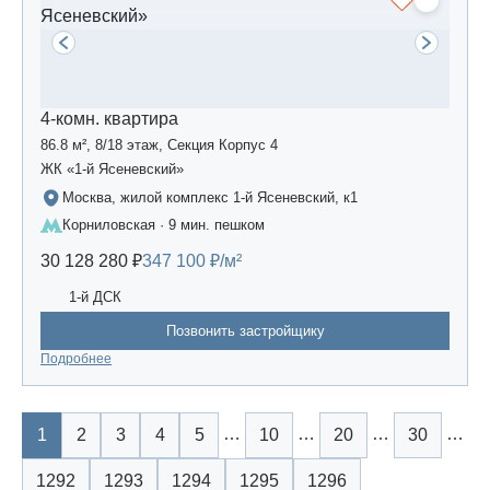
4-комн. квартира
86.8 м², 8/18 этаж, Секция Корпус 4
ЖК «1-й Ясеневский»
Москва, жилой комплекс 1-й Ясеневский, к1
Корниловская · 9 мин. пешком
30 128 280 ₽
347 100 ₽/м²
1-й ДСК
Позвонить застройщику
Подробнее
…
…
…
…
1
2
3
4
5
10
20
30
1292
1293
1294
1295
1296