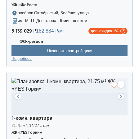
ЖК «ФоРест»
посёлок Октябрьский, Зелёная улица
им. М. П. Девятаева · 6 мин. пешком
5 139 029 ₽
182 884 ₽/м²
доп. скидка 1%
ФСК-регион
Позвонить застройщику
Подробнее
1-комн. квартира
21.75 м², 14/27 этаж
ЖК «YES Горки»