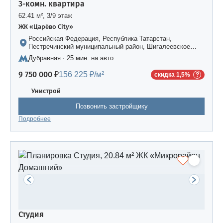
3-комн. квартира
62.41 м², 3/9 этаж
ЖК «Царёво City»
Российская Федерация, Республика Татарстан,
Пестречинский муниципальный район, Шигалеевское
сельское поселение, жилой комплекс «Усадьба
Дубравная · 25 мин. на авто
Царево-2», дом 3
9 750 000 ₽
156 225 ₽/м²
скидка 1,5%
Унистрой
Позвонить застройщику
Подробнее
Студия