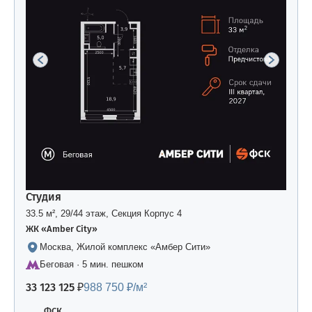
Студия
33.5 м², 29/44 этаж, Секция Корпус 4
ЖК «Amber Сity»
Москва, Жилой комплекс «Амбер Сити»
Беговая · 5 мин. пешком
33 123 125 ₽
988 750 ₽/м²
ФСК