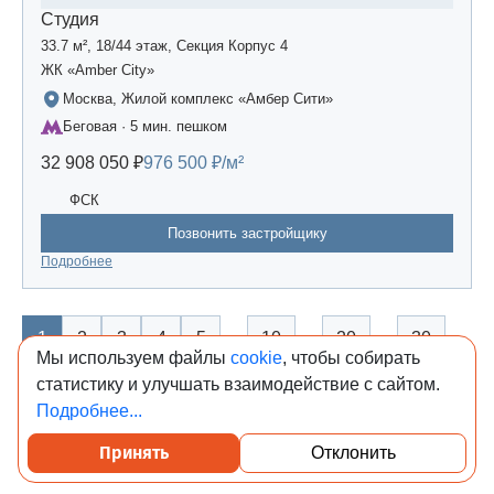
Студия
33.7 м², 18/44 этаж, Секция Корпус 4
ЖК «Amber Сity»
Москва, Жилой комплекс «Амбер Сити»
Беговая · 5 мин. пешком
32 908 050 ₽
976 500 ₽/м²
ФСК
Позвонить застройщику
Подробнее
…
…
…
…
1
2
3
4
5
10
20
30
Мы используем файлы
cookie
, чтобы собирать
статистику и улучшать взаимодействие с сайтом.
1282
1283
1284
1285
1286
Подробнее...
Показать ещё
(30835)
Принять
Отклонить