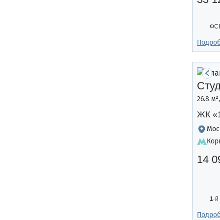
ФС
Подро
Сту
26.8 м²
ЖК «
Мос
Кор
14 0
1-й
Подро