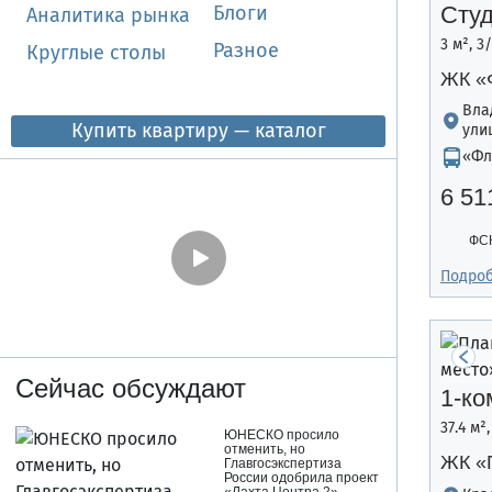
Блоги
Сту
Аналитика рынка
3 м², 3
Разное
Круглые столы
ЖК «
Вла
Купить квартиру — каталог
ули
«Фл
6 51
ФСК
Подро
Сейчас обсуждают
1-ко
37.4 м²
ЮНЕСКО просило
отменить, но
ЖК «
Главгосэкспертиза
России одобрила проект