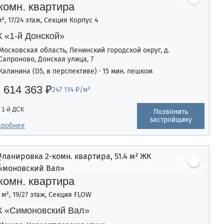
комн. квартира
м², 17/24 этаж, Секция Корпус 4
 «1-й Донской»
Московская область, Ленинский городской округ, д.
Сапроново, Донская улица, 7
Калинина (D5, в перспективе) · 15 мин. пешком
 614 363 ₽
247 114 ₽/м²
1-й ДСК
Позвонить
застройщику
дробнее
комн. квартира
4 м², 19/27 этаж, Секция FLOW
 «Симоновский Вал»