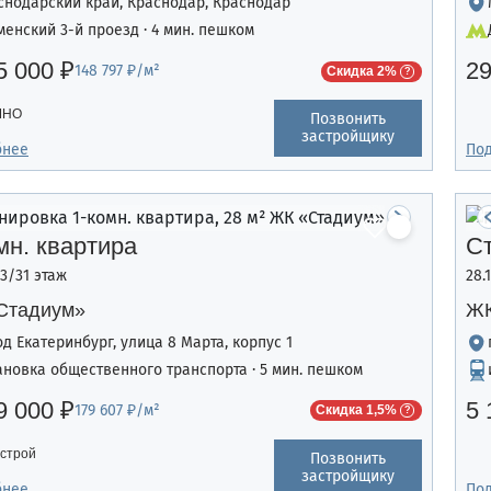
снодарский край, Краснодар, Краснодар
менский 3-й проезд · 4 мин. пешком
5 000 ₽
29
148 797 ₽/м²
Скидка 2%
ЧНО
Позвонить
застройщику
бнее
По
мн. квартира
С
13/31 этаж
28.
Стадиум»
ЖК
од Екатеринбург, улица 8 Марта, корпус 1
ановка общественного транспорта · 5 мин. пешком
9 000 ₽
5 
179 607 ₽/м²
Скидка 1,5%
строй
Позвонить
застройщику
бнее
По