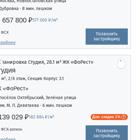
Москва, Новоостаповская улица
Дубровка · 8 мин. пешком
 657 800 ₽
577 000 ₽/м²
ФСК
Позвонить
застройщику
дробнее
тудия
1 м², 2/6 этаж, Секция Корпус 3.1
 «ФоРест»
посёлок Октябрьский, Зелёная улица
им. М. П. Девятаева · 6 мин. пешком
139 029 ₽
182 884 ₽/м²
Доп. скидка 1%
ФСК-регион
Позвонить
застройщику
дробнее