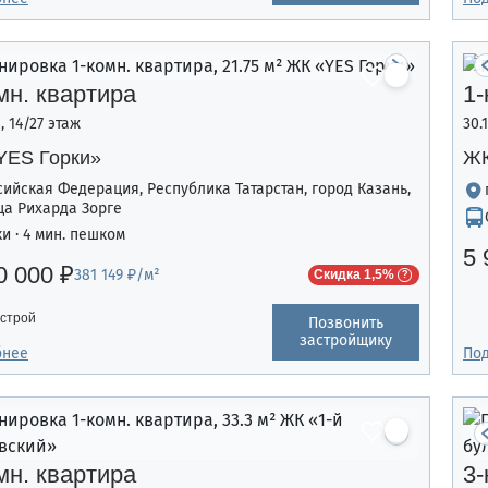
мн. квартира
1-
², 14/27 этаж
30.
YES Горки»
ЖК
сийская Федерация, Республика Татарстан, город Казань,
ца Рихарда Зорге
ки · 4 мин. пешком
5 
0 000 ₽
381 149 ₽/м²
Скидка 1,5%
строй
Позвонить
застройщику
бнее
По
мн. квартира
3-