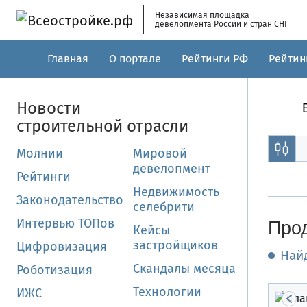
Skip to main content
Независимая площадка
девелопмента России и стран СНГ
Главная
О портале
Рейтинги РФ
Рейтин
Новости
строительной отрасли
Молнии
Мировой
девелопмент
Рейтинги
Недвижимость
Законодательство
селебрити
Интервью ТОПов
Прод
Кейсы
застройщиков
Цифровизация
Най
Скандалы месяца
Роботизация
Технологии
ИЖС