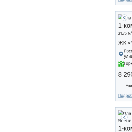
1-ко
21.75 м
ЖК «
Рос
ули
Гор
8 29
Уни
Подро
1-ко