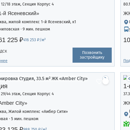
, 12/18 этаж, Секция Корпус 4
80.
1-й Ясеневский»
ЖК
ква, жилой комплекс 1-й Ясеневский, к1
ниловская · 9 мин. пешком
61 225 ₽
10
416 253 ₽/м²
 ДСК
Позвонить
застройщику
бнее
По
дия
1-
, 29/44 этаж, Секция Корпус 4
37.
mber Сity»
ЖК
ква, Жилой комплекс «Амбер Сити»
овая · 5 мин. пешком
23 125 ₽
988 750 ₽/м²