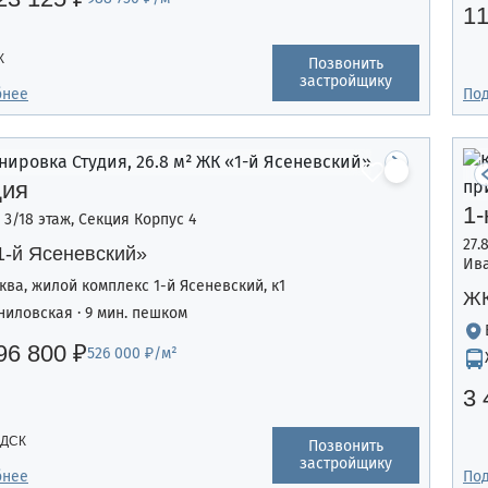
11
К
Позвонить
застройщику
бнее
По
дия
1-
, 3/18 этаж, Секция Корпус 4
27.
1-й Ясеневский»
Ива
ква, жилой комплекс 1-й Ясеневский, к1
ЖК
ниловская · 9 мин. пешком
96 800 ₽
526 000 ₽/м²
3 
 ДСК
Позвонить
застройщику
бнее
По