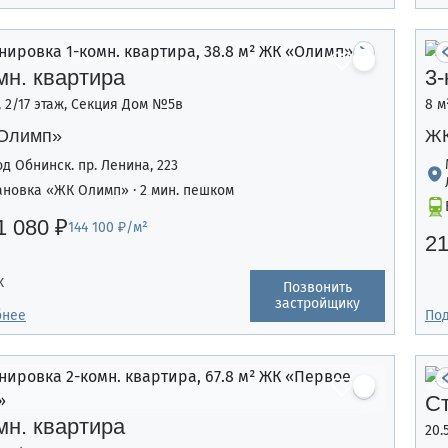
мн. квартира
3-
², 2/17 этаж, Секция Дом №5в
8 м
Олимп»
ЖК
од Обнинск. пр. Ленина, 223
ановка «ЖК Олимп» · 2 мин. пешком
1 080 ₽
144 100 ₽/м²
21
К
Позвонить
застройщику
бнее
По
С
мн. квартира
20.