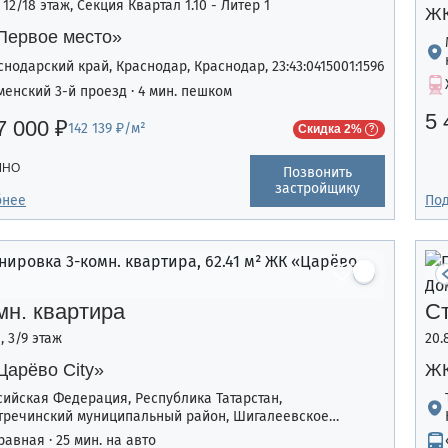
, 12/18 этаж, Секция Квартал 1.10 - Литер 1
ЖК
Первое место»
снодарский край, Краснодар, Краснодар, 23:43:0415001:1596
менский 3-й проезд · 4 мин. пешком
5 
7 000 ₽
142 139 ₽/м²
Скидка 2%
ЧНО
Позвонить
застройщику
бнее
По
мн. квартира
С
², 3/9 этаж
20.
Царёво City»
ЖК
сийская Федерация, Республика Татарстан,
тречинский муниципальный район, Шигалеевское
ьское поселение, жилой комплекс «Усадьба Царево-2»,
равная · 25 мин. на авто