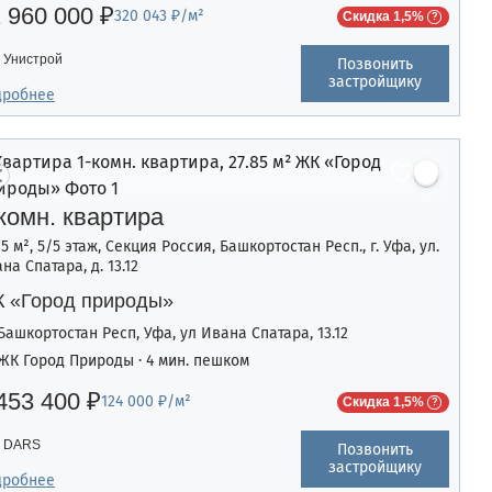
 960 000 ₽
320 043 ₽/м²
Скидка 1,5%
Унистрой
Позвонить
застройщику
дробнее
комн. квартира
85 м², 5/5 этаж, Секция Россия, Башкортостан Респ., г. Уфа, ул.
на Спатара, д. 13.12
 «Город природы»
Башкортостан Респ, Уфа, ул Ивана Спатара, 13.12
ЖК Город Природы · 4 мин. пешком
453 400 ₽
124 000 ₽/м²
Скидка 1,5%
DARS
Позвонить
застройщику
дробнее