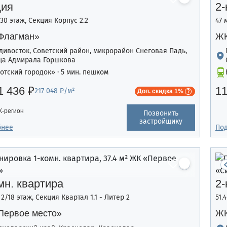
дия
2-
/30 этаж, Секция Корпус 2.2
47 
Флагман»
ЖК
дивосток, Советский район, микрорайон Снеговая Падь,
ца Адмирала Горшкова
отский городок» · 5 мин. пешком
1 436 ₽
11
217 048 ₽/м²
Доп. скидка 1%
-регион
Позвонить
застройщику
бнее
По
мн. квартира
2-
, 2/18 этаж, Секция Квартал 1.1 - Литер 2
51.
Первое место»
ЖК