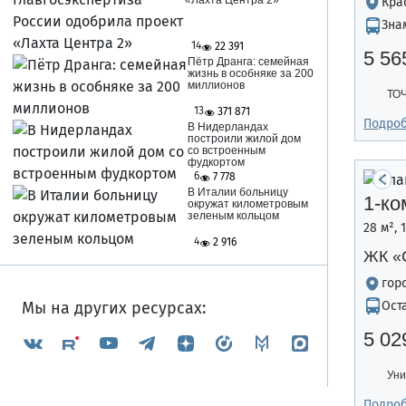
«Лахта Центра 2»
Кра
Зна
14
22 391
5 56
Пётр Дранга: семейная
жизнь в особняке за 200
миллионов
ТО
13
371 871
Подро
В Нидерландах
построили жилой дом
со встроенным
фудкортом
6
7 778
В Италии больницу
1-ко
окружат километровым
зеленым кольцом
28 м², 
4
2 916
ЖК «
гор
Ост
Мы на других ресурсах:
5 02
Уни
Подро