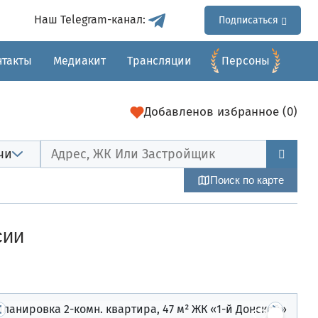
Наш Telegram-канал:
Подписаться
нтакты
Медиакит
Трансляции
Перcоны
Добавлено
в избранное (
0
)
чи
Поиск по карте
сии