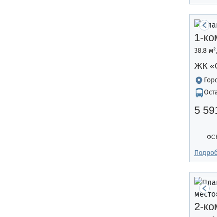
1-ко
38.8 м
ЖК «
Гор
Ост
5 59
ФС
Подро
2-ко