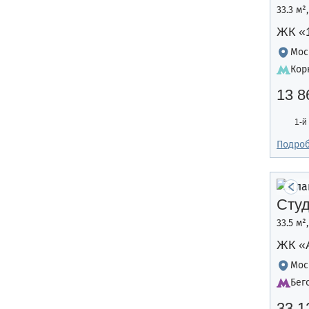
33.3 м²
ЖК «
Мос
Кор
13 8
1-й
Подро
Сту
33.5 м²
ЖК «A
Мос
Бег
33 1