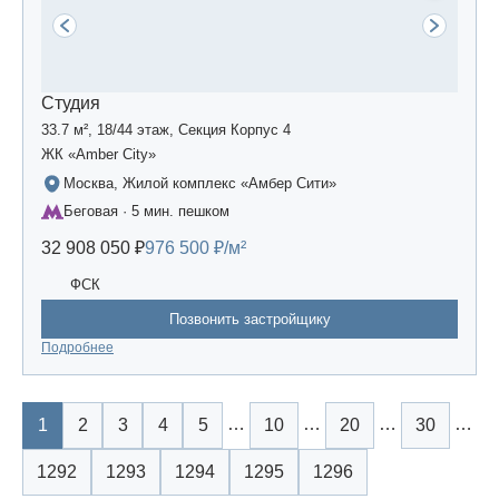
Студия
33.7 м², 18/44 этаж, Секция Корпус 4
ЖК «Amber Сity»
Москва, Жилой комплекс «Амбер Сити»
Беговая · 5 мин. пешком
32 908 050 ₽
976 500 ₽/м²
ФСК
Позвонить застройщику
Подробнее
…
…
…
…
1
2
3
4
5
10
20
30
1292
1293
1294
1295
1296