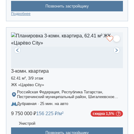
Позвонить застройщику
Подробнее
3-комн. квартира
62.41 м², 3/9 этаж
ЖК «Царёво City»
Российская Федерация, Республика Татарстан,
Пестречинский муниципальный район, Шигалеевское
сельское поселение, жилой комплекс «Усадьба
Дубравная · 25 мин. на авто
Царево-2», дом 3
9 750 000 ₽
156 225 ₽/м²
скидка 1,5%
Унистрой
Позвонить застройщику