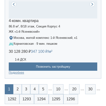
4-комн. квартира
86.8 м², 8/18 этаж, Секция Корпус 4
ЖК «1-й Ясеневский»
Москва, жилой комплекс 1-й Ясеневский, к1
Корниловская · 9 мин. пешком
30 128 280 ₽
347 100 ₽/м²
1-й ДСК
Позвонить застройщику
Подробнее
…
…
…
…
1
2
3
4
5
10
20
30
1292
1293
1294
1295
1296