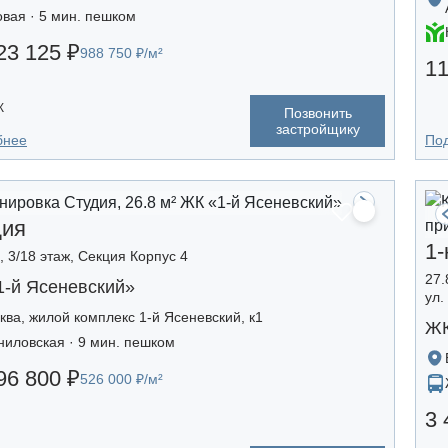
овая · 5 мин. пешком
23 125 ₽
988 750 ₽/м²
11
К
Позвонить
застройщику
бнее
По
дия
1-
, 3/18 этаж, Секция Корпус 4
27.
1-й Ясеневский»
ул.
ква, жилой комплекс 1-й Ясеневский, к1
ЖК
ниловская · 9 мин. пешком
96 800 ₽
526 000 ₽/м²
3 