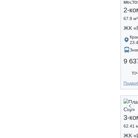
2-ко
67.8 м²
ЖК «
Кра
23:
Зна
9 63
ТО
Подро
3-ко
62.41 м
ЖК «