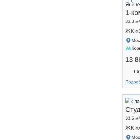
1-ко
33.3 м
ЖК «
Мос
Кор
13 8
1-й
Подро
Сту
33.5 м
ЖК «A
Мос