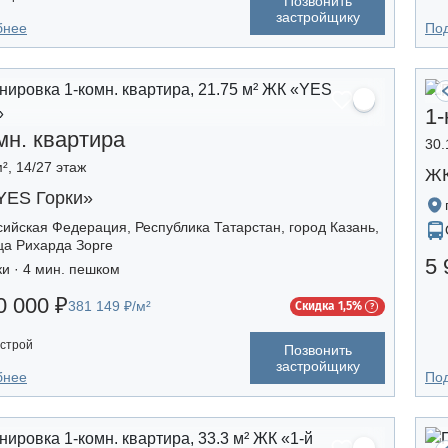
Позвонить
застройщику
бнее
По
1-
мн. квартира
30.
², 14/27 этаж
ЖК
YES Горки»
сийская Федерация, Республика Татарстан, город Казань,
ца Рихарда Зорге
5 
ки · 4 мин. пешком
0 000 ₽
381 149 ₽/м²
Скидка 1,5%
строй
Позвонить
застройщику
бнее
По