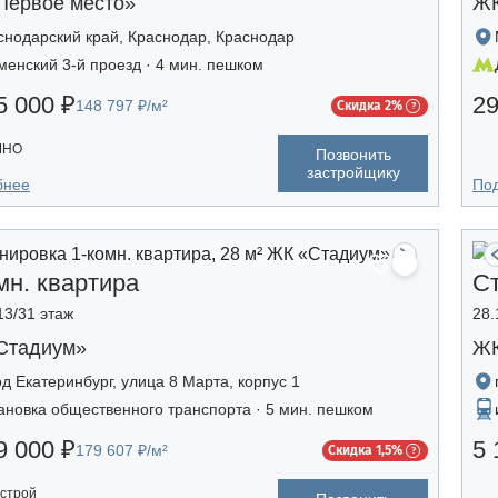
Первое место»
ЖК
снодарский край, Краснодар, Краснодар
менский 3-й проезд · 4 мин. пешком
5 000 ₽
29
148 797 ₽/м²
Скидка 2%
ЧНО
Позвонить
застройщику
бнее
По
мн. квартира
С
13/31 этаж
28.
Стадиум»
ЖК
од Екатеринбург, улица 8 Марта, корпус 1
ановка общественного транспорта · 5 мин. пешком
9 000 ₽
5 
179 607 ₽/м²
Скидка 1,5%
строй