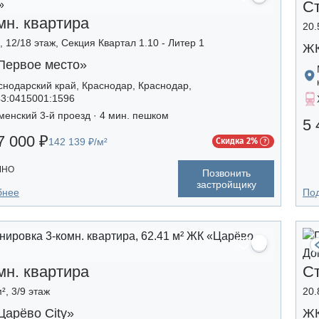
С
мн. квартира
20.
, 12/18 этаж, Секция Квартал 1.10 - Литер 1
ЖК
Первое место»
снодарский край, Краснодар, Краснодар,
43:0415001:1596
менский 3-й проезд · 4 мин. пешком
5 
7 000 ₽
142 139 ₽/м²
Скидка 2%
ЧНО
Позвонить
застройщику
бнее
По
мн. квартира
С
², 3/9 этаж
20.
Царёво City»
ЖК