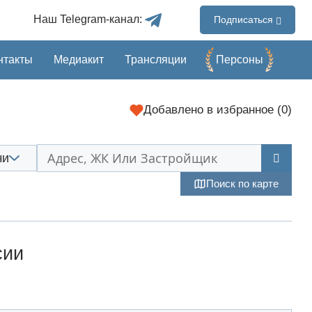
Наш Telegram-канал:
Подписаться
нтакты
Медиакит
Трансляции
Перcоны
Добавлено в избранное (
0
)
чи
Поиск по карте
сии