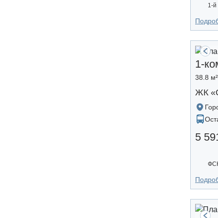
1-й
Подро
1-ко
38.8 м
ЖК «
Гор
Ост
5 59
ФС
Подро