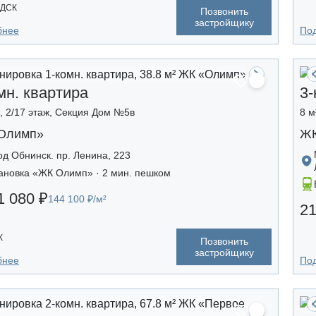
 ДСК
Позвонить
застройщику
бнее
По
мн. квартира
3-
², 2/17 этаж, Секция Дом №5в
8 м
Олимп»
ЖК
од Обнинск. пр. Ленина, 223
ановка «ЖК Олимп» · 2 мин. пешком
1 080 ₽
144 100 ₽/м²
21
К
Позвонить
застройщику
бнее
По