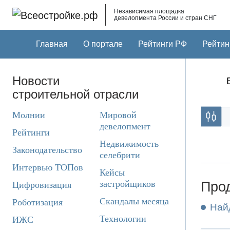
Skip to main content
Независимая площадка
девелопмента России и стран СНГ
Главная
О портале
Рейтинги РФ
Рейтин
Новости
строительной отрасли
Молнии
Мировой
девелопмент
Рейтинги
Недвижимость
Законодательство
селебрити
Интервью ТОПов
Кейсы
застройщиков
Прод
Цифровизация
Скандалы месяца
Роботизация
Най
Технологии
ИЖС