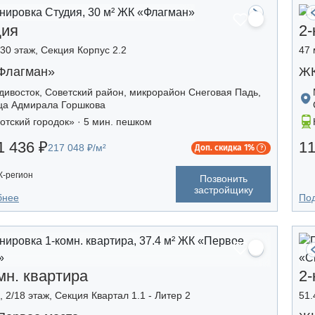
дия
2-
/30 этаж, Секция Корпус 2.2
47 
Флагман»
ЖК
дивосток, Советский район, микрорайон Снеговая Падь,
ца Адмирала Горшкова
отский городок» · 5 мин. пешком
1 436 ₽
11
217 048 ₽/м²
Доп. скидка 1%
-регион
Позвонить
застройщику
бнее
По
мн. квартира
2-
, 2/18 этаж, Секция Квартал 1.1 - Литер 2
51.