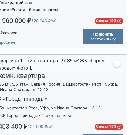
Адмиралтейская
Кремлёвская · 6 мин. пешком
 960 000 ₽
320 043 ₽/м²
Скидка 1,5%
Унистрой
Позвонить
застройщику
дробнее
комн. квартира
85 м², 5/5 этаж, Секция Россия, Башкортостан Респ., г. Уфа,
 Ивана Спатара, д. 13.12
 «Город природы»
Башкортостан Респ, Уфа, ул Ивана Спатара, 13.12
ЖК Город Природы · 4 мин. пешком
453 400 ₽
124 000 ₽/м²
Скидка 1,5%