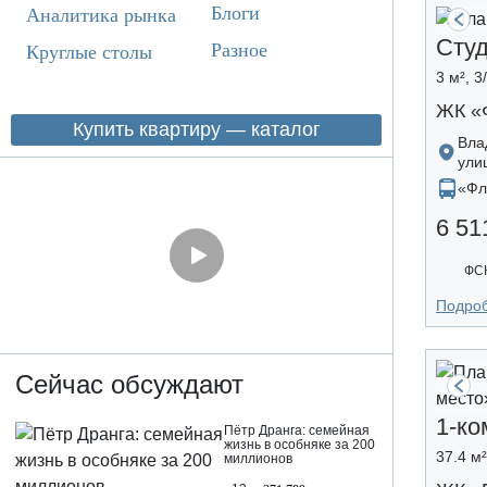
Блоги
Аналитика рынка
Сту
Разное
Круглые столы
3 м², 3
ЖК «
Купить квартиру — каталог
Вла
ули
«Фл
6 51
ФСК
Подро
Сейчас обсуждают
1-ко
Пётр Дранга: семейная
жизнь в особняке за 200
37.4 м²
миллионов