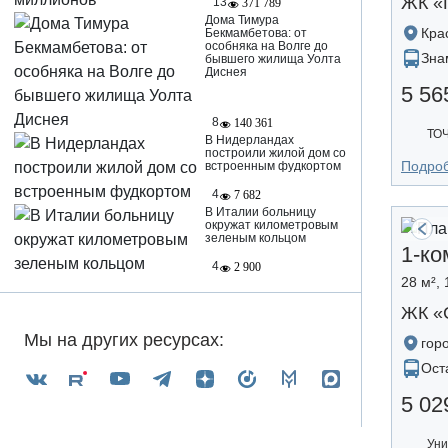
ЖК «
13
371 789
Дома Тимура
Кра
Бекмамбетова: от
особняка на Волге до
Зна
бывшего жилища Уолта
Диснея
5 56
8
140 361
ТО
В Нидерландах
построили жилой дом со
Подро
встроенным фудкортом
4
7 682
В Италии больницу
окружат километровым
зеленым кольцом
1-ко
4
2 900
28 м², 
ЖК «
Мы на других ресурсах:
гор
Ост
5 02
Уни