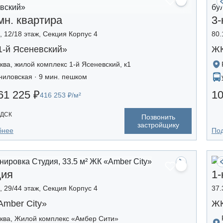
мн. квартира
3-
², 12/18 этаж, Секция Корпус 4
80.
1-й Ясеневский»
ЖК
ква, жилой комплекс 1-й Ясеневский, к1
ниловская · 9 мин. пешком
61 225 ₽
10
416 253 ₽/м²
 ДСК
Позвонить
застройщику
бнее
По
дия
1-
², 29/44 этаж, Секция Корпус 4
37.
mber Сity»
ЖК
ква, Жилой комплекс «Амбер Сити»