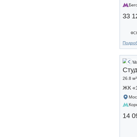
Бег
33 1
ФС
Подро
Сту
26.8 м²
ЖК «
Мос
Кор
14 0