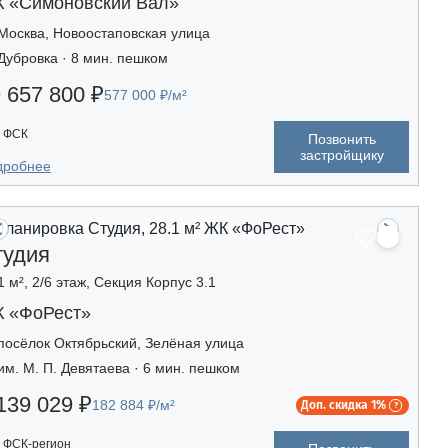
 «Симоновский Вал»
Москва, Новоостаповская улица
Дубровка · 8 мин. пешком
 657 800 ₽
577 000 ₽/м²
ФСК
Позвонить
застройщику
дробнее
тудия
1 м², 2/6 этаж, Секция Корпус 3.1
 «ФоРест»
посёлок Октябрьский, Зелёная улица
им. М. П. Девятаева · 6 мин. пешком
139 029 ₽
182 884 ₽/м²
Доп. скидка 1%
ФСК-регион