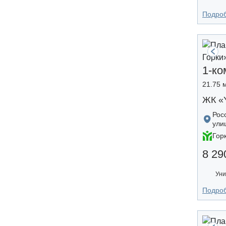
Подро
1-ко
21.75 м
ЖК «
Рос
ули
Гор
8 29
Уни
Подро