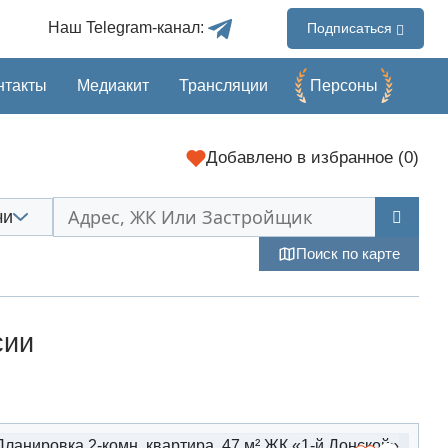
Наш Telegram-канал:
Подписаться
нтакты
Медиакит
Трансляции
Перcоны
Добавлено
в избранное (
0
)
чи
Поиск по карте
сии