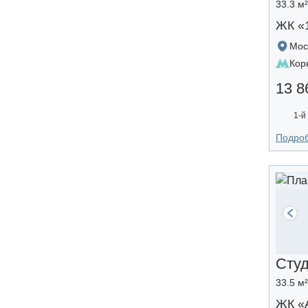
33.3 м
ЖК «
Мос
Кор
13 8
1-й
Подро
Сту
33.5 м
ЖК «A