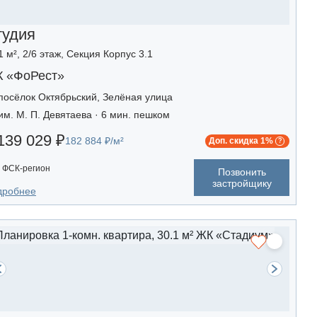
тудия
1 м², 2/6 этаж, Секция Корпус 3.1
 «ФоРест»
посёлок Октябрьский, Зелёная улица
им. М. П. Девятаева · 6 мин. пешком
139 029 ₽
182 884 ₽/м²
Доп. скидка 1%
ФСК-регион
Позвонить
застройщику
дробнее