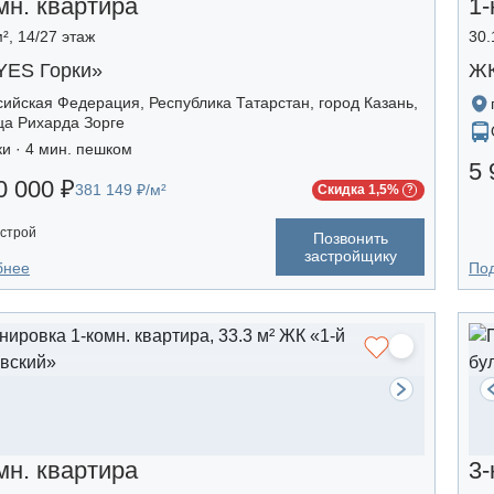
мн. квартира
1-
², 14/27 этаж
30.
YES Горки»
ЖК
сийская Федерация, Республика Татарстан, город Казань,
ца Рихарда Зорге
ки · 4 мин. пешком
5 
0 000 ₽
381 149 ₽/м²
Скидка 1,5%
строй
Позвонить
застройщику
бнее
По
мн. квартира
3-