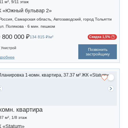
11 м², 9/11 этаж
 «Южный бульвар 2»
Россия, Самарская область, Автозаводский, город Тольятти
ул. Полякова · 6 мин. пешком
 800 000 ₽
134 815 ₽/м²
Скидка 1,5%
Унистрой
Позвонить
застройщику
дробнее
комн. квартира
37 м², 1/8 этаж
 «Statum»