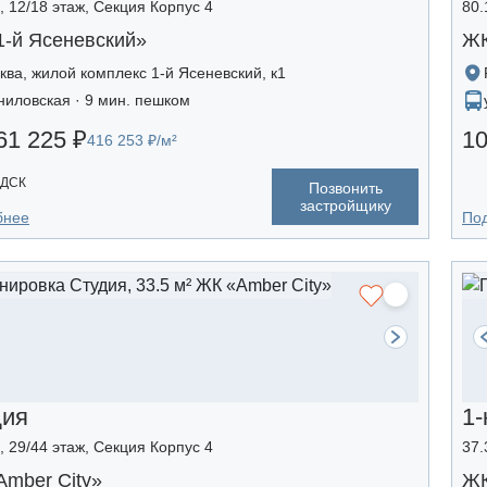
², 12/18 этаж, Секция Корпус 4
80.
1-й Ясеневский»
ЖК
ква, жилой комплекс 1-й Ясеневский, к1
ниловская · 9 мин. пешком
61 225 ₽
10
416 253 ₽/м²
 ДСК
Позвонить
застройщику
бнее
По
дия
1-
², 29/44 этаж, Секция Корпус 4
37.
mber Сity»
ЖК