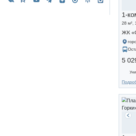
1-ко
28 м², 
ЖК «
гор
Ост
5 02
Уни
Подро