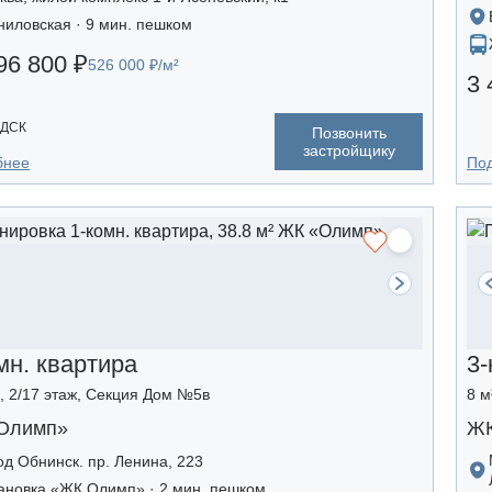
ниловская · 9 мин. пешком
96 800 ₽
526 000 ₽/м²
3 
 ДСК
Позвонить
застройщику
бнее
По
мн. квартира
3-
², 2/17 этаж, Секция Дом №5в
8 м
Олимп»
ЖК
од Обнинск. пр. Ленина, 223
ановка «ЖК Олимп» · 2 мин. пешком