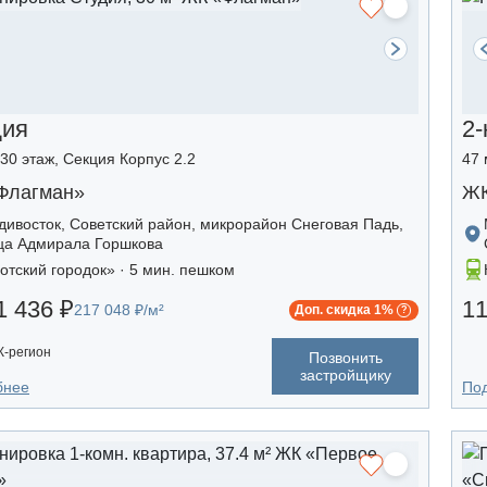
дия
2-
/30 этаж, Секция Корпус 2.2
47 
Флагман»
ЖК
дивосток, Советский район, микрорайон Снеговая Падь,
ца Адмирала Горшкова
отский городок» · 5 мин. пешком
1 436 ₽
11
217 048 ₽/м²
Доп. скидка 1%
-регион
Позвонить
застройщику
бнее
По