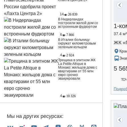
«Лахта Центра 2»
14
26 839
В Нидерландах
построили жилой дом со
1-ко
встроенным фудкортом
37.4 м²
6
7 866
В Италии больницу
ЖК «
окружат километровым
зеленым кольцом
Кра
4
2 924
Зна
Трещина в элитном ЖК
La Petite Afrique в
5 56
Монако: жильцов дома с
квартирами от 55 млн
евро срочно
эвакуировали
ТО
Подро
4
10 326
Мы на других ресурсах: