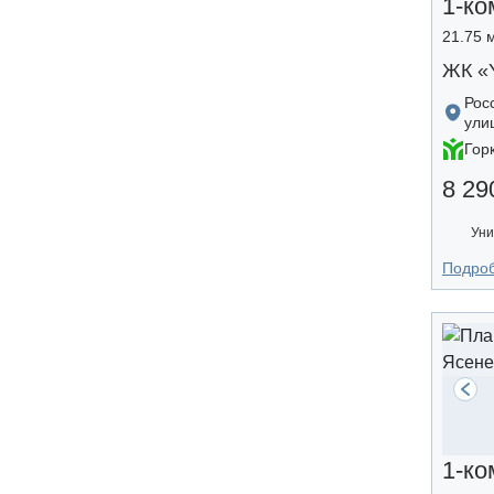
1-ко
21.75 м
ЖК «
Рос
ули
Гор
8 29
Уни
Подро
1-ко