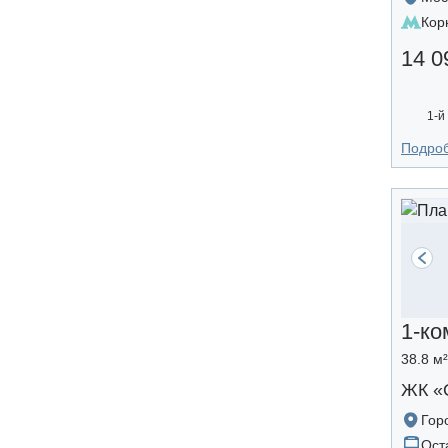
Кор
14 0
1-й
Подро
1-ко
38.8 м
ЖК «
Гор
Ост