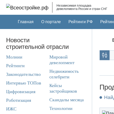
Skip to main content
Независимая площадка
девелопмента России и стран СНГ
Главная
О портале
Рейтинги РФ
Рейтин
Новости
строительной отрасли
Молнии
Мировой
девелопмент
Рейтинги
Недвижимость
Законодательство
селебрити
Интервью ТОПов
Кейсы
Прод
застройщиков
Цифровизация
Най
Скандалы месяца
Роботизация
Технологии
ИЖС