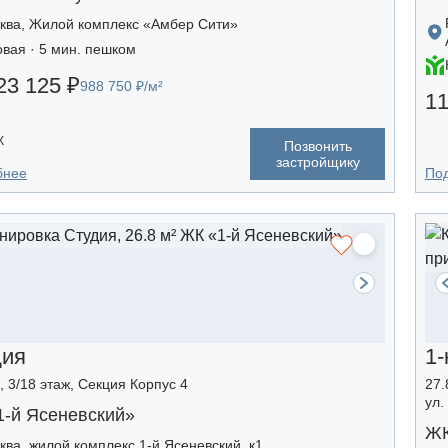
ква, Жилой комплекс «Амбер Сити»
овая · 5 мин. пешком
23 125 ₽
988 750 ₽/м²
11
К
Позвонить
застройщику
бнее
По
дия
1-
, 3/18 этаж, Секция Корпус 4
27.
ул.
1-й Ясеневский»
ЖК
ква, жилой комплекс 1-й Ясеневский, к1