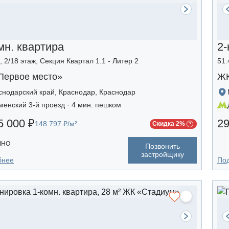
мн. квартира
2-
, 2/18 этаж, Секция Квартал 1.1 - Литер 2
51.
Первое место»
ЖК
снодарский край, Краснодар, Краснодар
менский 3-й проезд · 4 мин. пешком
5 000 ₽
29
148 797 ₽/м²
Скидка 2%
ЧНО
Позвонить
застройщику
бнее
По