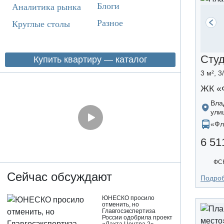
Блоги
Аналитика рынка
Разное
Круглые столы
Сту
Купить квартиру — каталог
3 м², 3
ЖК «
Вла
ули
«Фл
6 51
ФСК
Сейчас обсуждают
Подро
ЮНЕСКО просило
отменить, но
Главгосэкспертиза
России одобрила проект