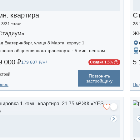
мн. квартира
С
13/31 этаж
28.
Стадиум»
ЖК
од Екатеринбург, улица 8 Марта, корпус 1
ановка общественного транспорта · 5 мин. пешком
9 000 ₽
5 
179 607 ₽/м²
Скидка 1,5%
строй
Позвонить
застройщику
бнее
По