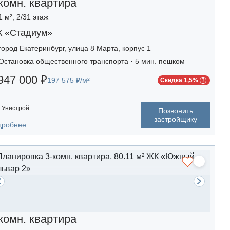
комн. квартира
1 м², 2/31 этаж
 «Стадиум»
город Екатеринбург, улица 8 Марта, корпус 1
Остановка общественного транспорта · 5 мин. пешком
947 000 ₽
197 575 ₽/м²
Скидка 1,5%
Унистрой
Позвонить
застройщику
дробнее
комн. квартира