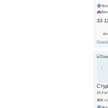
Мос
Бег
33 1
ФС
Подро
Сту
26.8 м²
ЖК «
Мос