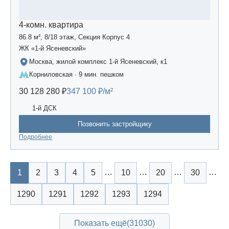
4-комн. квартира
86.8 м², 8/18 этаж, Секция Корпус 4
ЖК «1-й Ясеневский»
Москва, жилой комплекс 1-й Ясеневский, к1
Корниловская · 9 мин. пешком
30 128 280 ₽
347 100 ₽/м²
1-й ДСК
Позвонить застройщику
Подробнее
…
…
…
…
1
2
3
4
5
10
20
30
1290
1291
1292
1293
1294
Показать ещё
(31030)