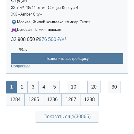
Студия
33.7 м², 18/44 этаж, Секция Корпус 4
ЖК «Amber Сity»
Москва, Жилой комплекс «Амбер Сити»
Беговая · 5 мин. пешком
32 908 050 ₽
976 500 ₽/м²
ФСК
Позвонить застройщику
Подробнее
…
…
…
…
1
2
3
4
5
10
20
30
1284
1285
1286
1287
1288
Показать ещё
(30865)