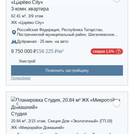
3-комн. квартира
62.41 м², 3/9 этаж
ЖК «Царёво City»
Российская Федерация, Республика Татарстан,
Пестречинский муниципальный район, Шигалеевское
сельское поселение, жилой комплекс «Усадьба
Дубравная · 25 мин. на авто
Царево-2», дом 3
9 750 000 ₽
156 225 ₽/м²
скидка 1,5%
Унистрой
Позвонить застройщику
Подробнее
Студия
20.84 м², 2/15 этаж, Секция Дом «Экологичный» (ГП-19)
ЖК «Микрорайон Домашний»