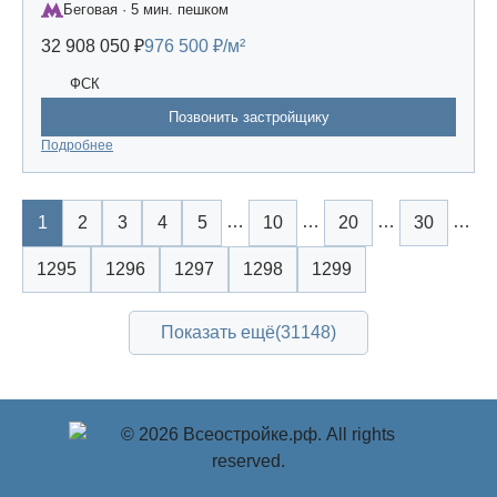
Беговая · 5 мин. пешком
32 908 050 ₽
976 500 ₽/м²
ФСК
Позвонить застройщику
Подробнее
…
…
…
…
1
2
3
4
5
10
20
30
1295
1296
1297
1298
1299
Показать ещё
(31148)