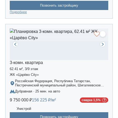
Позвонить застройщику
Подробнее
3-комн. квартира
62.41 м², 3/9 этаж
ЖК «Царёво City»
Российская Федерация, Республика Татарстан,
Пестречинский муниципальный район, Шигалеевское
сельское поселение, жилой комплекс «Усадьба
Дубравная · 25 мин. на авто
Царево-2», дом 3
9 750 000 ₽
156 225 ₽/м²
скидка 1,5%
Унистрой
Позвонить застройщику