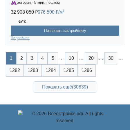
Беговая · 5 мин. пешком
32 908 050 ₽
976 500 ₽/м²
ФСК
Позвонить застройщику
Подробнее
…
…
…
…
1
2
3
4
5
10
20
30
1282
1283
1284
1285
1286
Показать ещё
(30839)