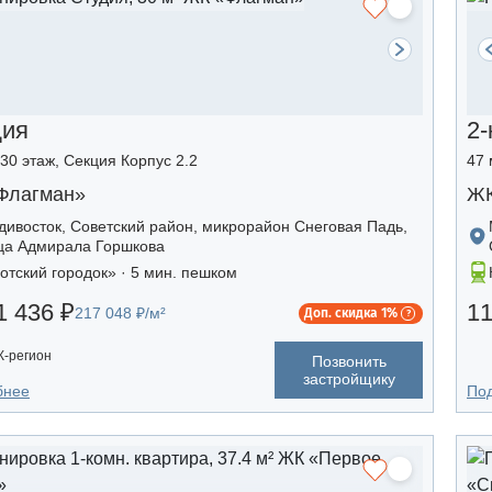
дия
2-
/30 этаж, Секция Корпус 2.2
47 
Флагман»
ЖК
дивосток, Советский район, микрорайон Снеговая Падь,
ца Адмирала Горшкова
отский городок» · 5 мин. пешком
1 436 ₽
11
217 048 ₽/м²
Доп. скидка 1%
-регион
Позвонить
застройщику
бнее
По