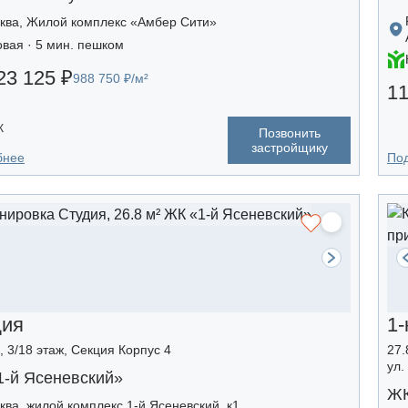
ква, Жилой комплекс «Амбер Сити»
овая · 5 мин. пешком
23 125 ₽
988 750 ₽/м²
11
К
Позвонить
застройщику
бнее
По
дия
1-
, 3/18 этаж, Секция Корпус 4
27.
ул.
1-й Ясеневский»
ЖК
ква, жилой комплекс 1-й Ясеневский, к1