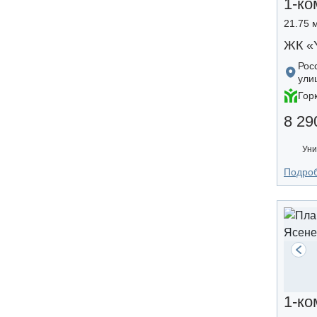
1-ко
21.75 м
ЖК «
Рос
ули
Гор
8 29
Уни
Подро
1-ко