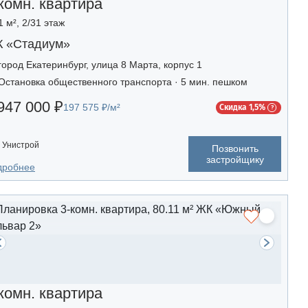
комн. квартира
1 м², 2/31 этаж
 «Стадиум»
город Екатеринбург, улица 8 Марта, корпус 1
Остановка общественного транспорта · 5 мин. пешком
947 000 ₽
197 575 ₽/м²
Скидка 1,5%
Унистрой
Позвонить
застройщику
дробнее
комн. квартира