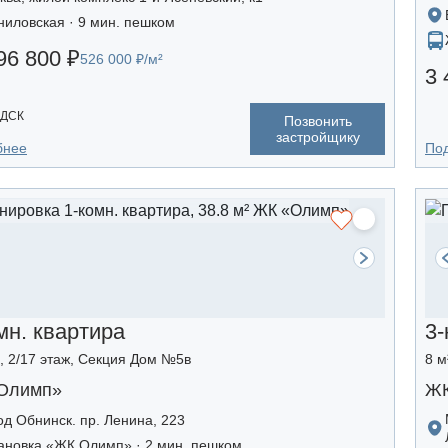
ниловская · 9 мин. пешком
96 800 ₽
526 000 ₽/м²
3 
 ДСК
Позвонить
застройщику
бнее
По
мн. квартира
3-
², 2/17 этаж, Секция Дом №5в
8 м
Олимп»
ЖК
од Обнинск. пр. Ленина, 223
ановка «ЖК Олимп» · 2 мин. пешком