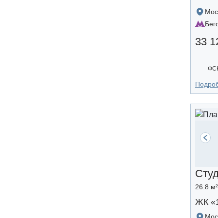
Мос
Бег
33 1
ФС
Подро
Сту
26.8 м²
ЖК «
Мос