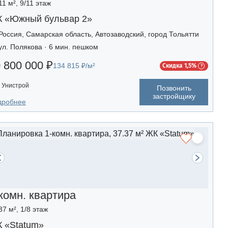
11 м², 9/11 этаж
 «Южный бульвар 2»
Россия, Самарская область, Автозаводский, город Тольятти
ул. Полякова · 6 мин. пешком
 800 000 ₽
134 815 ₽/м²
Скидка 1,5%
Унистрой
Позвонить
застройщику
дробнее
комн. квартира
37 м², 1/8 этаж
 «Statum»