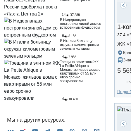
«Лахта Центра 2»
14
37 888
В Нидерландах
построили жилой дом со
1-ко
встроенным фудкортом
37.4 м²
6
8 156
В Италии больницу
ЖК «
окружат километровым
зеленым кольцом
Кра
4
2 956
Зна
Трещина в элитном ЖК
La Petite Afrique в
5 56
Монако: жильцов дома с
квартирами от 55 млн
евро срочно
эвакуировали
ТО
Подро
4
10 480
Мы на других ресурсах: