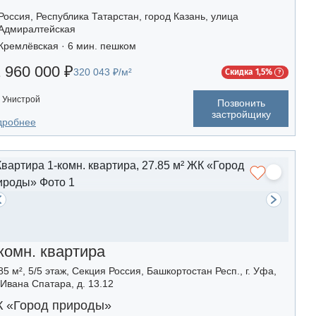
Россия, Республика Татарстан, город Казань, улица
Адмиралтейская
Кремлёвская · 6 мин. пешком
 960 000 ₽
320 043 ₽/м²
Скидка 1,5%
Унистрой
Позвонить
застройщику
дробнее
комн. квартира
85 м², 5/5 этаж, Секция Россия, Башкортостан Респ., г. Уфа,
 Ивана Спатара, д. 13.12
 «Город природы»