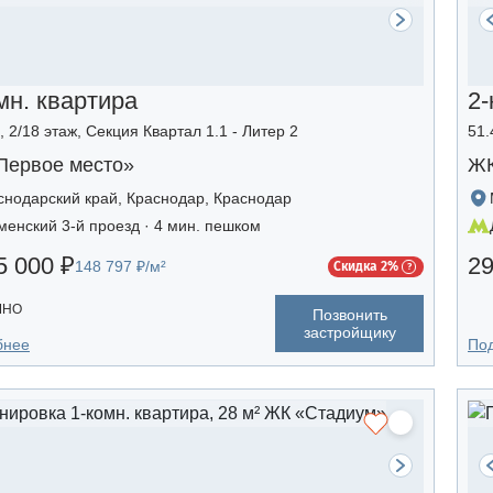
мн. квартира
2-
, 2/18 этаж, Секция Квартал 1.1 - Литер 2
51.
Первое место»
ЖК
снодарский край, Краснодар, Краснодар
менский 3-й проезд · 4 мин. пешком
5 000 ₽
29
148 797 ₽/м²
Скидка 2%
ЧНО
Позвонить
застройщику
бнее
По