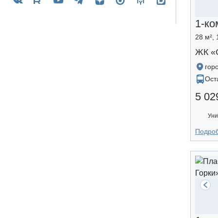
1-ко
28 м², 
ЖК «
гор
Ост
5 02
Уни
Подро