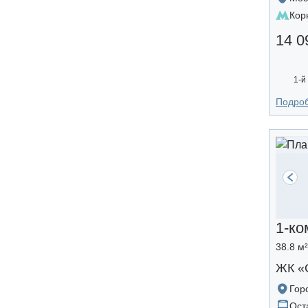
Кор
14 0
1-й
Подро
1-ко
38.8 м
ЖК «
Гор
Ост