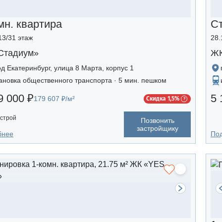
мн. квартира
С
13/31 этаж
28.
Стадиум»
ЖК
од Екатеринбург, улица 8 Марта, корпус 1
ановка общественного транспорта · 5 мин. пешком
9 000 ₽
5 
179 607 ₽/м²
Скидка 1,5%
строй
Позвонить
застройщику
бнее
По