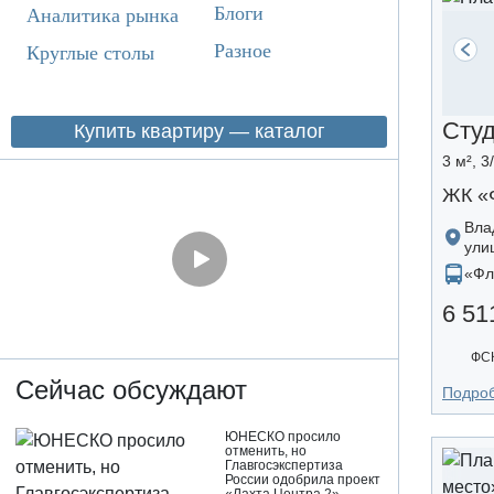
Блоги
Аналитика рынка
Разное
Круглые столы
Сту
Купить квартиру — каталог
3 м², 3
ЖК «
Вла
ули
«Фл
6 51
ФСК
Сейчас обсуждают
Подро
ЮНЕСКО просило
отменить, но
Главгосэкспертиза
России одобрила проект