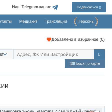
Наш Telegram-канал:
Подписаться
нтакты
Медиакит
Трансляции
Перcоны
Добавлено
в избранное (
0
)
чи
Поиск по карте
сии