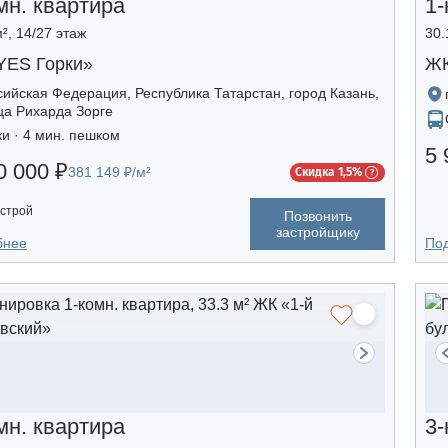
мн. квартира
1-
², 14/27 этаж
30.
YES Горки»
ЖК
сийская Федерация, Республика Татарстан, город Казань,
ца Рихарда Зорге
ки · 4 мин. пешком
5 
0 000 ₽
381 149 ₽/м²
Скидка 1,5%
строй
Позвонить
застройщику
бнее
По
мн. квартира
3-