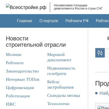
Skip to main content
Независимая площадка
девелопмента России и стран СНГ
Главная
О портале
Рейтинги РФ
Рейтин
Новости
строительной отрасли
Молнии
Мировой
девелопмент
Рейтинги
Недвижимость
Законодательство
селебрити
Интервью ТОПов
Кейсы
Прод
застройщиков
Цифровизация
Най
Скандалы месяца
Роботизация
Технологии
ИЖС