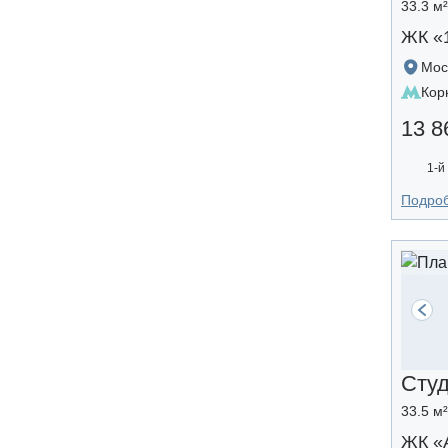
33.3 м
ЖК «
Мос
Кор
13 8
1-й
Подро
Сту
33.5 м
ЖК «A