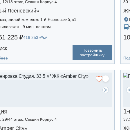
², 12/18 этаж, Секция Корпус 4
80.
1-й Ясеневский»
ЖК
ква, жилой комплекс 1-й Ясеневский, к1
ниловская · 9 мин. пешком
61 225 ₽
10
416 253 ₽/м²
 ДСК
Позвонить
застройщику
бнее
По
дия
1-
², 29/44 этаж, Секция Корпус 4
37.
mber Сity»
ЖК