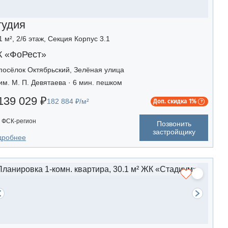
тудия
1 м², 2/6 этаж, Секция Корпус 3.1
 «ФоРест»
посёлок Октябрьский, Зелёная улица
им. М. П. Девятаева · 6 мин. пешком
139 029 ₽
182 884 ₽/м²
Доп. скидка 1%
ФСК-регион
Позвонить
застройщику
дробнее