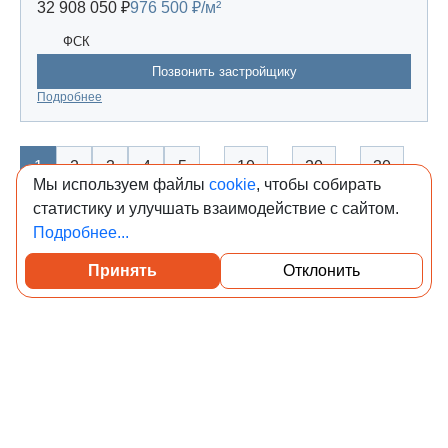
32 908 050 ₽
976 500 ₽/м²
ФСК
Позвонить застройщику
Подробнее
…
…
…
…
1
2
3
4
5
10
20
30
Мы используем файлы
cookie
, чтобы собирать
статистику и улучшать взаимодействие с сайтом.
1297
1298
1299
1300
1301
Подробнее...
Показать ещё
(31187)
Принять
Отклонить
© Учредитель: Индивидуальный предприниматель