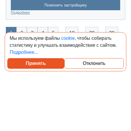
Позвонить застройщику
Подробнее
…
…
…
…
1
2
3
4
5
10
20
30
Мы используем файлы
cookie
, чтобы собирать
статистику и улучшать взаимодействие с сайтом.
1295
1296
1297
1298
1299
Подробнее...
Показать ещё
(31148)
Принять
Отклонить
© Учредитель: Индивидуальный предприниматель
Опрышко Светлана Александровна, 2018-2026.
Сообщения и материалы сетевого издания «Всё о
стройке» (зарегистрировано Федеральной службой по