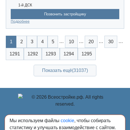
1-й ДСК
Позвонить застройщику
Подробнее
…
…
…
…
1
2
3
4
5
10
20
30
1291
1292
1293
1294
1295
Показать ещё
(31037)
© Учредитель: Индивидуальный предприниматель
Мы используем файлы
cookie
, чтобы собирать
Опрышко Светлана Александровна, 2018-2026.
статистику и улучшать взаимодействие с сайтом.
Сообщения и материалы сетевого издания «Всё о