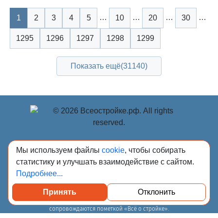
…
…
…
…
1
2
3
4
5
10
20
30
1295
1296
1297
1298
1299
Показать ещё
(31140)
© Учредитель: Индивидуальный предприниматель
Мы используем файлы
cookie
, чтобы собирать
Опрышко Светлана Александровна, 2018-2026. Сообщения
статистику и улучшать взаимодействие с сайтом.
и материалы сетевого издания «Всё о стройке»
Подробнее...
(зарегистрировано Федеральной службой по надзору в
сфере связи, информационных технологий и массовых
Принять
Отклонить
коммуникаций (Роскомнадзор) 13.03.2023 за
регистрационным номером Эл № ФС77-84949)
сопровождаются пометкой «Всё о стройке».
18+, info@всеостройке.рф