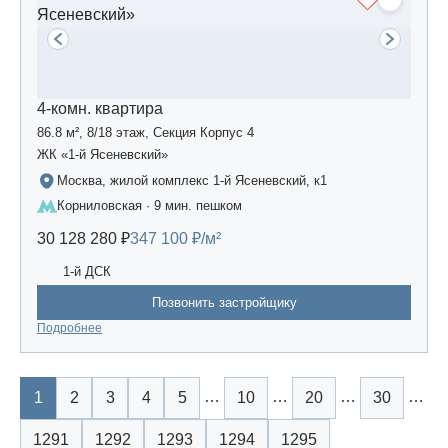
4-комн. квартира
86.8 м², 8/18 этаж, Секция Корпус 4
ЖК «1-й Ясеневский»
Москва, жилой комплекс 1-й Ясеневский, к1
Корниловская · 9 мин. пешком
30 128 280 ₽
347 100 ₽/м²
1-й ДСК
Позвонить застройщику
Подробнее
…
…
…
…
1
2
3
4
5
10
20
30
1291
1292
1293
1294
1295