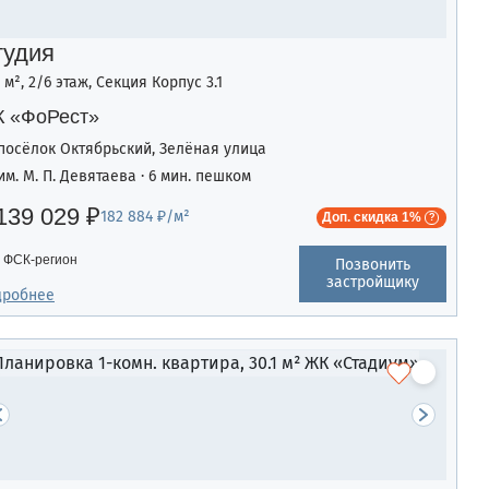
тудия
1 м², 2/6 этаж, Секция Корпус 3.1
 «ФоРест»
посёлок Октябрьский, Зелёная улица
им. М. П. Девятаева · 6 мин. пешком
139 029 ₽
182 884 ₽/м²
Доп. скидка 1%
ФСК-регион
Позвонить
застройщику
дробнее