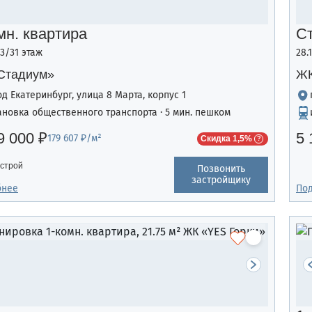
мн. квартира
С
13/31 этаж
28.
Стадиум»
ЖК
од Екатеринбург, улица 8 Марта, корпус 1
ановка общественного транспорта · 5 мин. пешком
9 000 ₽
5 
179 607 ₽/м²
Скидка 1,5%
строй
Позвонить
застройщику
бнее
По