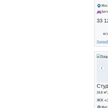
Мос
Бег
33 1
ФС
Подро
Сту
26.8 м²
ЖК «
Мос