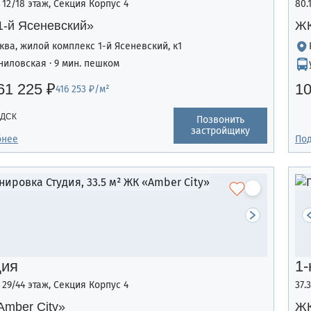
, 12/18 этаж, Секция Корпус 4
80.
1-й Ясеневский»
ЖК
ква, жилой комплекс 1-й Ясеневский, к1
ниловская · 9 мин. пешком
61 225 ₽
10
416 253 ₽/м²
 ДСК
Позвонить
застройщику
бнее
По
дия
1-
, 29/44 этаж, Секция Корпус 4
37.
mber Сity»
ЖК