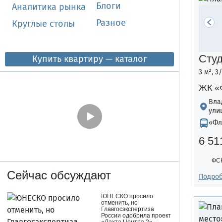
Блоги
Аналитика рынка
Разное
Круглые столы
Сту
Купить квартиру — каталог
3 м², 3
ЖК «
Вла
ули
«Фл
6 51
ФСК
Сейчас обсуждают
Подро
ЮНЕСКО просило
отменить, но
Главгосэкспертиза
России одобрила проект