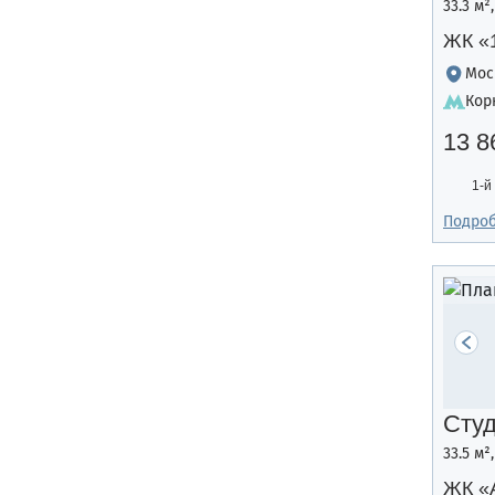
33.3 м²
ЖК «
Мос
Кор
13 8
1-й
Подро
Сту
33.5 м²
ЖК «A