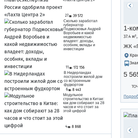
«Лахта Центра 2»
27
39 572
Сколько заработал
губернатор
1-ко
Подмосковья Андрей
Воробьев и какой
37.4 м²
недвижимостью
владеет: доходы,
особняк, вклады и
ЖК «
инвестиции
Кра
Зна
11
172 156
В Нидерландах
5 56
построили жилой дом
со встроенным
фудкортом
ТО
6
8 443
Модульное
Подро
строительство в Китае:
как дом собирают за 28
часов и что стоит за
этой цифрой
4
8 868