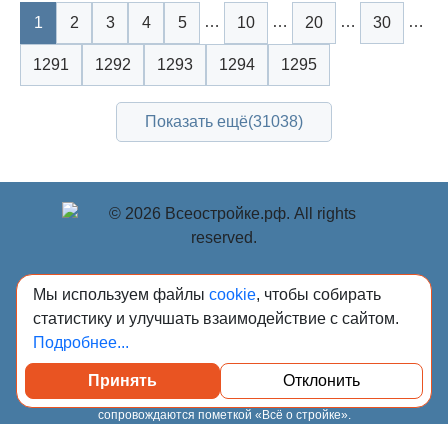
…
…
…
…
1
2
3
4
5
10
20
30
1291
1292
1293
1294
1295
Показать ещё
(31038)
© Учредитель: Индивидуальный предприниматель
Мы используем файлы
cookie
, чтобы собирать
Опрышко Светлана Александровна, 2018-2026.
статистику и улучшать взаимодействие с сайтом.
Сообщения и материалы сетевого издания «Всё о
Подробнее...
стройке» (зарегистрировано Федеральной службой по
надзору в сфере связи, информационных технологий и
Принять
Отклонить
массовых коммуникаций (Роскомнадзор) 13.03.2023 за
регистрационным номером Эл № ФС77-84949)
сопровождаются пометкой «Всё о стройке».
18+, info@всеостройке.рф