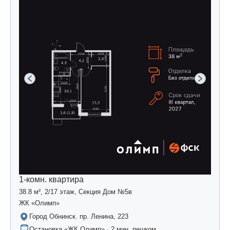
1-комн. квартира
38.8 м², 2/17 этаж, Секция Дом №5в
ЖК «Олимп»
Город Обнинск. пр. Ленина, 223
Остановка «ЖК Олимп» · 2 мин. пешком