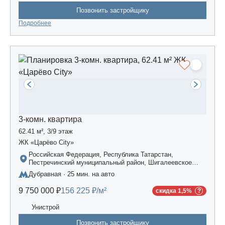
Позвонить застройщику
Подробнее
3-комн. квартира
62.41 м², 3/9 этаж
ЖК «Царёво City»
Российская Федерация, Республика Татарстан,
Пестречинский муниципальный район, Шигалеевское
сельское поселение, жилой комплекс «Усадьба
Дубравная · 25 мин. на авто
Царево-2», дом 3
9 750 000 ₽
156 225 ₽/м²
скидка 1,5%
Унистрой
Позвонить застройщику