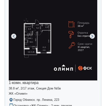
1-комн. квартира
38.8 м², 2/17 этаж, Секция Дом №5в
ЖК «Олимп»
Город Обнинск. пр. Ленина, 223
Остановка «ЖК Олимп» · 2 мин. пешком