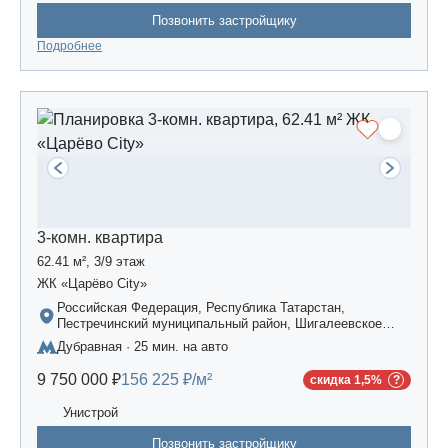
Позвонить застройщику
Подробнее
3-комн. квартира
62.41 м², 3/9 этаж
ЖК «Царёво City»
Российская Федерация, Республика Татарстан,
Пестречинский муниципальный район, Шигалеевское
сельское поселение, жилой комплекс «Усадьба
Дубравная · 25 мин. на авто
Царево-2», дом 3
9 750 000 ₽
156 225 ₽/м²
скидка 1,5%
Унистрой
Позвонить застройщику