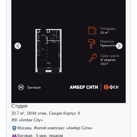
Студия
33.7 м², 18/44 этаж, Секция Корпус 4
ЖК «Amber Сity»
Москва, Жилой комплекс «Амбер Сити»
Беговая · 5 мин. пешком