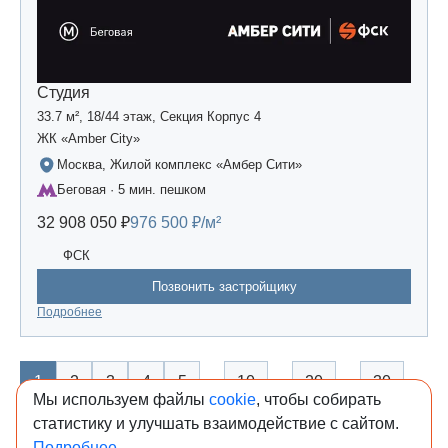
Студия
33.7 м², 18/44 этаж, Секция Корпус 4
ЖК «Amber Сity»
Москва, Жилой комплекс «Амбер Сити»
Беговая · 5 мин. пешком
32 908 050 ₽
976 500 ₽/м²
ФСК
Позвонить застройщику
Подробнее
…
…
…
…
1
2
3
4
5
10
20
30
Мы используем файлы
cookie
, чтобы собирать
1283
1284
1285
1286
1287
статистику и улучшать взаимодействие с сайтом.
Подробнее...