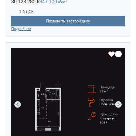
30 128 280 ₽
347 100 ₽/м²
1-й ДСК
Позвонить застройщику
Подробнее