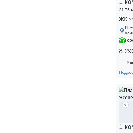
1-ко
21.75 м
ЖК «
Рос
ули
Гор
8 29
Уни
Подро
1-ко