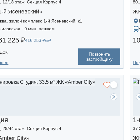
², 12/18 этаж, Секция Корпус 4
80.
1-й Ясеневский»
ЖК
ква, жилой комплекс 1-й Ясеневский, к1
ниловская · 9 мин. пешком
61 225 ₽
10
416 253 ₽/м²
 ДСК
Позвонить
застройщику
бнее
По
дия
1-
², 29/44 этаж, Секция Корпус 4
37.
mber Сity»
ЖК