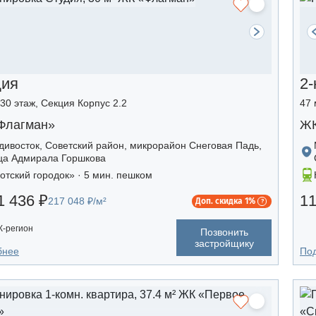
дия
2-
/30 этаж, Секция Корпус 2.2
47 
Флагман»
ЖК
дивосток, Советский район, микрорайон Снеговая Падь,
ца Адмирала Горшкова
отский городок» · 5 мин. пешком
1 436 ₽
11
217 048 ₽/м²
Доп. скидка 1%
-регион
Позвонить
застройщику
бнее
По