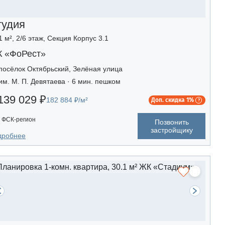
тудия
1 м², 2/6 этаж, Секция Корпус 3.1
 «ФоРест»
посёлок Октябрьский, Зелёная улица
им. М. П. Девятаева · 6 мин. пешком
139 029 ₽
182 884 ₽/м²
Доп. скидка 1%
ФСК-регион
Позвонить
застройщику
дробнее