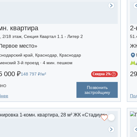
мн. квартира
2-
, 2/18 этаж, Секция Квартал 1.1 - Литер 2
51.
Первое место»
ЖК
снодарский край, Краснодар, Краснодар
менский 3-й проезд · 4 мин. пешком
5 000 ₽
29
148 797 ₽/м²
Скидка 2%
ЧНО
Позвонить
застройщику
бнее
По