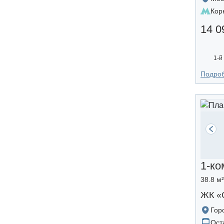
Кор
14 0
1-й
Подро
1-ко
38.8 м
ЖК «
Гор
Ост