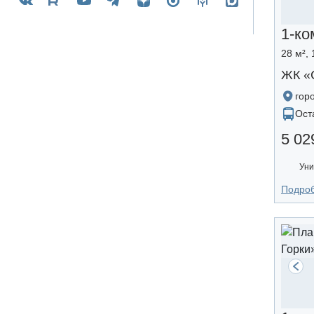
1-ко
28 м², 
ЖК «
гор
Ост
5 02
Уни
Подро