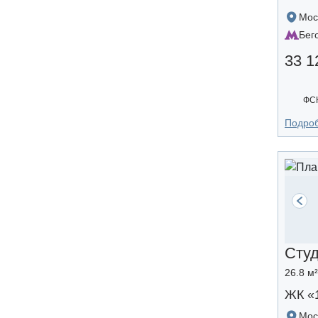
Мос
Бег
33 1
ФС
Подро
Сту
26.8 м²
ЖК «
Мос