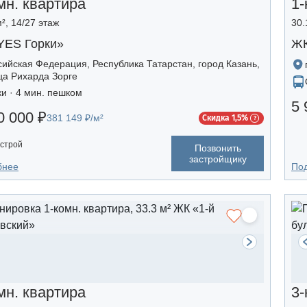
мн. квартира
1-
², 14/27 этаж
30.
YES Горки»
ЖК
сийская Федерация, Республика Татарстан, город Казань,
ца Рихарда Зорге
ки · 4 мин. пешком
5 
0 000 ₽
381 149 ₽/м²
Скидка 1,5%
строй
Позвонить
застройщику
бнее
По
мн. квартира
3-