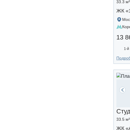
33.3 м
ЖК «
Мос
Кор
13 8
1-й
Подро
Сту
33.5 м
ЖК «A