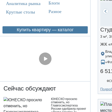
Блоги
Аналитика рынка
Разное
Круглые столы
Сту
Купить квартиру — каталог
3 м², 3
ЖК «
Вла
ули
«Фл
6 51
ФСК
Сейчас обсуждают
Подро
ЮНЕСКО просило
отменить, но
Главгосэкспертиза
России одобрила проект