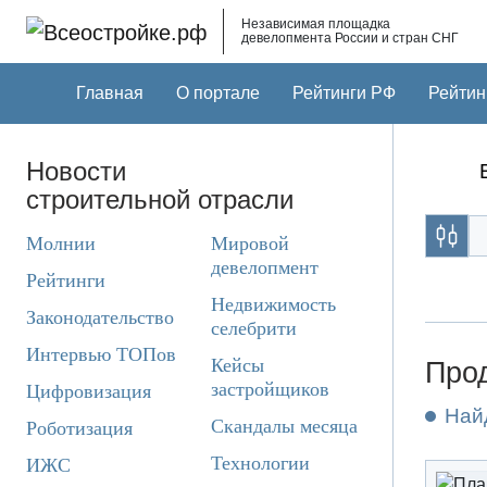
Skip to main content
Независимая площадка
девелопмента России и стран СНГ
Главная
О портале
Рейтинги РФ
Рейтин
Новости
строительной отрасли
Молнии
Мировой
девелопмент
Рейтинги
Недвижимость
Законодательство
селебрити
Интервью ТОПов
Кейсы
Прод
застройщиков
Цифровизация
Най
Скандалы месяца
Роботизация
Технологии
ИЖС