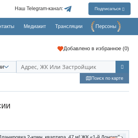
Наш Telegram-канал:
Подписаться
нтакты
Медиакит
Трансляции
Перcоны
Добавлено
в избранное (
0
)
чи
Поиск по карте
сии