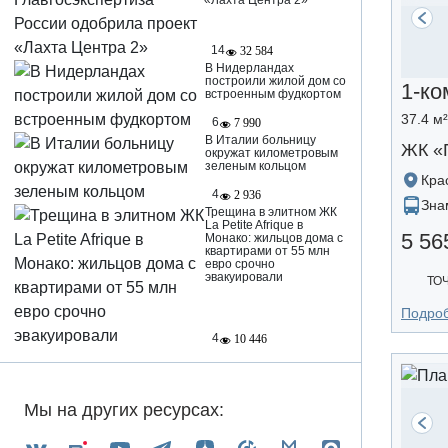
«Лахта Центра 2»
14
32 584
В Нидерландах
построили жилой дом со
1-ко
встроенным фудкортом
37.4 м²
6
7 990
В Италии больницу
ЖК «
окружат километровым
зеленым кольцом
Кра
4
2 936
Зна
Трещина в элитном ЖК
La Petite Afrique в
5 56
Монако: жильцов дома с
квартирами от 55 млн
евро срочно
эвакуировали
ТО
Подро
4
10 446
Мы на других ресурсах: