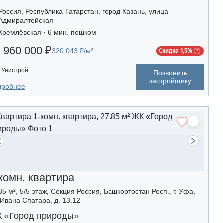
Россия, Республика Татарстан, город Казань, улица
Адмиралтейская
Кремлёвская · 6 мин. пешком
 960 000 ₽
320 043 ₽/м²
Скидка 1,5%
Унистрой
Позвонить
застройщику
дробнее
комн. квартира
85 м², 5/5 этаж, Секция Россия, Башкортостан Респ., г. Уфа,
 Ивана Спатара, д. 13.12
 «Город природы»