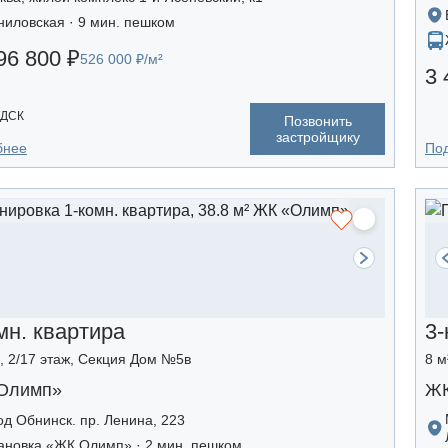
ниловская · 9 мин. пешком
96 800 ₽
526 000 ₽/м²
3 
 ДСК
Позвонить
застройщику
бнее
По
мн. квартира
3-
², 2/17 этаж, Секция Дом №5в
8 м
Олимп»
ЖК
од Обнинск. пр. Ленина, 223
ановка «ЖК Олимп» · 2 мин. пешком