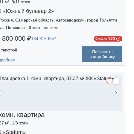
11 м², 9/11 этаж
 «Южный бульвар 2»
Россия, Самарская область, Автозаводский, город Тольятти
ул. Полякова · 6 мин. пешком
 800 000 ₽
134 815 ₽/м²
Скидка 1,5%
Унистрой
Позвонить
застройщику
дробнее
комн. квартира
37 м², 1/8 этаж
 «Statum»