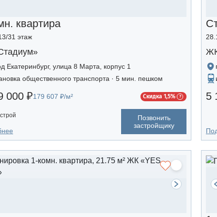
мн. квартира
С
13/31 этаж
28.
Стадиум»
ЖК
од Екатеринбург, улица 8 Марта, корпус 1
ановка общественного транспорта · 5 мин. пешком
9 000 ₽
5 
179 607 ₽/м²
Скидка 1,5%
строй
Позвонить
застройщику
бнее
По