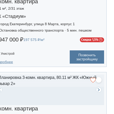
комн. квартира
1 м², 2/31 этаж
 «Стадиум»
город Екатеринбург, улица 8 Марта, корпус 1
Остановка общественного транспорта · 5 мин. пешком
947 000 ₽
197 575 ₽/м²
Скидка 1,5%
Унистрой
Позвонить
застройщику
дробнее
комн. квартира