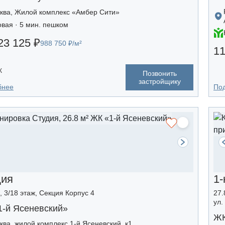
ква, Жилой комплекс «Амбер Сити»
овая · 5 мин. пешком
23 125 ₽
988 750 ₽/м²
11
К
Позвонить
застройщику
бнее
По
дия
1-
, 3/18 этаж, Секция Корпус 4
27.
ул.
1-й Ясеневский»
ЖК
ква, жилой комплекс 1-й Ясеневский, к1