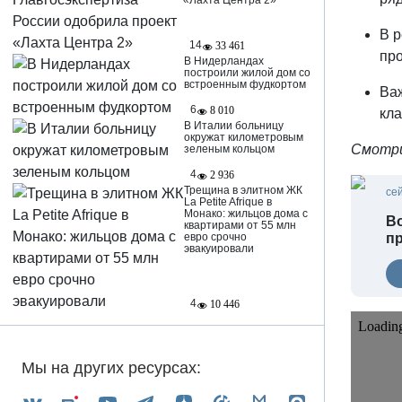
«Лахта Центра 2»
В р
14
33 461
про
В Нидерландах
построили жилой дом со
встроенным фудкортом
Важ
6
8 010
кла
В Италии больницу
окружат километровым
Смотри
зеленым кольцом
4
2 936
Трещина в элитном ЖК
се
La Petite Afrique в
Монако: жильцов дома с
Во
квартирами от 55 млн
п
евро срочно
эвакуировали
4
10 446
Мы на других ресурсах: