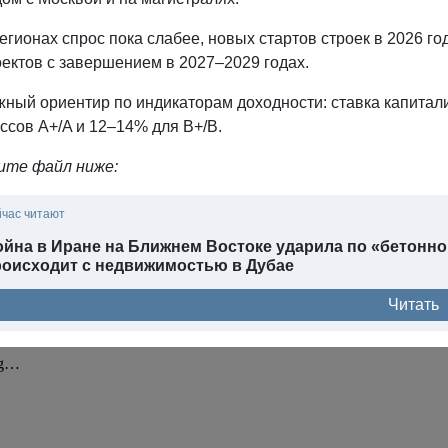
егионах спрос пока слабее, новых стартов строек в 2026 г
ектов с завершением в 2027–2029 годах.
ный ориентир по индикаторам доходности: ставка капитал
ссов A+/A и 12–14% для B+/B.
те файл ниже:
йчас читают
йна в Иране на Ближнем Востоке ударила по «бетонно
роисходит с недвижимостью в Дубае
Читать