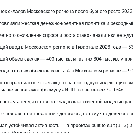
ок складов Московского региона после бурного роста 20
повлияли жесткая денежно-кредитная политика и рекордный 
етного оживления спроса и роста ставок аналитики не ждут
ий ввод в Московском регионе в I квартале 2026 года — 534
ий объем сделок — 403 тыс. кв. м, из них 304 тыс. кв. м пришло
нда готовых объектов класса А в Московском регионе — 9 30
оговорах сильнее стал акцент на ежегодную индексацию вм
е чаще используют формулу «ИПЦ, но не менее 7–10%».
срокам аренды готовых складов классической моделью раньш
е появляются трехлетние договоры, потому что девелоперы
ая устойчивая активность — в проектах built-to-suit (BTS)
ом с Москвой и на магистралях.