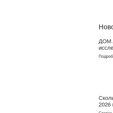
Ново
ДOМ.
иссле
Подроб
Сколь
2026 