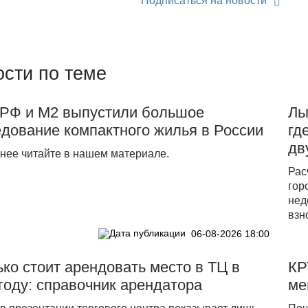
Подписаться на новости
сти по теме
PФ и М2 выпустили большое
Ль
дование компактного жилья в России
гд
дв
нее читайте в нашем материале.
Рас
гор
нед
взн
06-08-2026 18:00
ко стоит арендовать место в ТЦ в
КР
году: справочник арендатора
ме