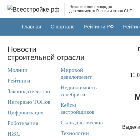
Skip to main content
Независимая площадка
девелопмента России и стран СНГ
Главная
О портале
Рейтинги РФ
Рейтин
Новости
строительной отрасли
Молнии
Мировой
11.0
девелопмент
Рейтинги
Недвижимость
Законодательство
селебрити
М
Интервью ТОПов
Кейсы
застройщиков
Цифровизация
Скандалы месяца
Роботизация
Выделил
Технологии
ИЖС