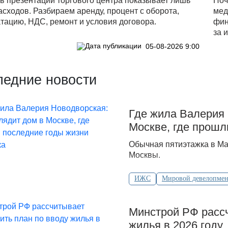
в презентации торгового центра показывает лишь
Поч
асходов. Разбираем аренду, процент с оборота,
мед
тацию, НДС, ремонт и условия договора.
фин
за 
05-08-2026 9:00
ледние новости
Где жила Валерия 
Москве, где прошл
Обычная пятиэтажка в Ма
Москвы.
ИЖС
Мировой девелопмен
Минстрой РФ рассч
жилья в 2026 году