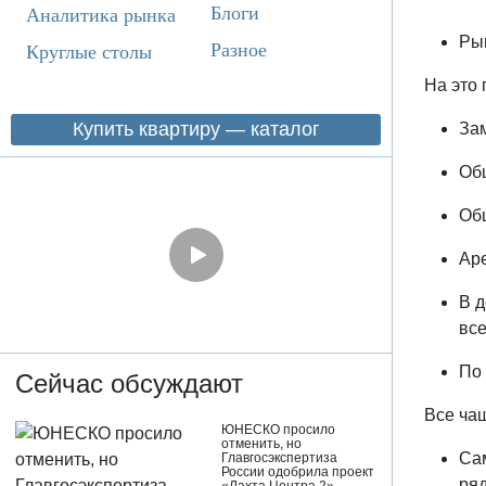
Блоги
Аналитика рынка
Рын
Разное
Круглые столы
На это 
Купить квартиру — каталог
Зам
Общ
Общ
Аре
В д
вс
По 
Сейчас обсуждают
Все чащ
ЮНЕСКО просило
отменить, но
Сам
Главгосэкспертиза
России одобрила проект
ряд