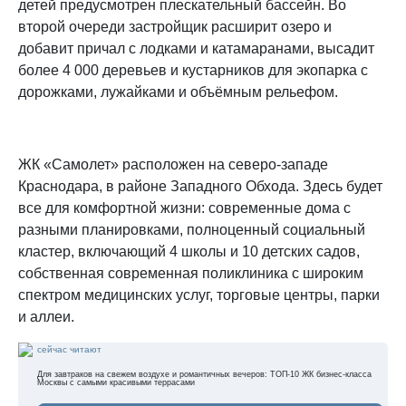
детей предусмотрен плескательный бассейн. Во
второй очереди застройщик расширит озеро и
добавит причал с лодками и катамаранами, высадит
более 4 000 деревьев и кустарников для экопарка с
дорожками, лужайками и объёмным рельефом.
ЖК «Самолет» расположен на северо-западе
Краснодара, в районе Западного Обхода. Здесь будет
все для комфортной жизни: современные дома с
разными планировками, полноценный социальный
кластер, включающий 4 школы и 10 детских садов,
собственная современная поликлиника с широким
спектром медицинских услуг, торговые центры, парки
и аллеи.
сейчас читают
Для завтраков на свежем воздухе и романтичных вечеров: ТОП-10 ЖК бизнес-класса
Москвы с самыми красивыми террасами