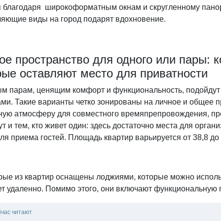
я благодаря широкоформатным окнам и скругленному панор
ляющие виды на город подарят вдохновение.
ое пространство для одного или пары: 
рые оставляют место для приватности
м парам, ценящим комфорт и функциональность, подойдут 
ми. Такие варианты четко зонированы на личное и общее п
ную атмосферу для совместного времяпрепровождения, про
т и тем, кто живет один: здесь достаточно места для орган
ля приема гостей. Площадь квартир варьируется от 38,8 до 
ые из квартир оснащены лоджиями, которые можно использо
ет удаленно. Помимо этого, они включают функциональную
йчас читают