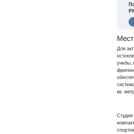
По
ру
Мест
Для ак
остекле
учебы,
фрилан
обеспе
система
кв. мет
Студия 
компакт
спорто