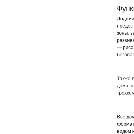
Функ
Лоджии
предос
зоны, 
развив
— рисов
безопа
Также л
дома, 
трехко
Все дв
формат
видом н