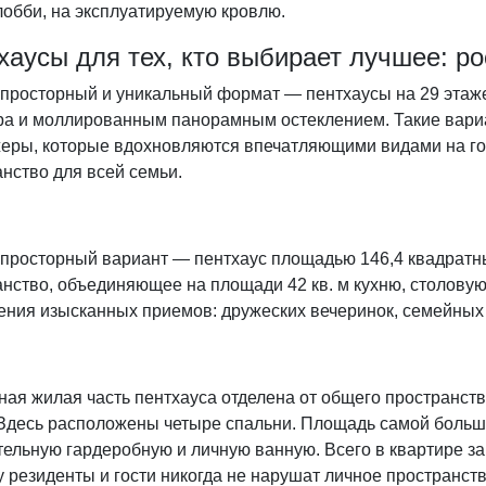
лобби, на эксплуатируемую кровлю.
хаусы для тех, кто выбирает лучшее: ро
просторный и уникальный формат — пентхаусы на 29 этаже 
тра и моллированным панорамным остеклением. Такие вар
еры, которые вдохновляются впечатляющими видами на гор
нство для всей семьи.
просторный вариант — пентхаус площадью 146,4 квадратны
нство, объединяющее на площади 42 кв. м кухню, столовую
ения изысканных приемов: дружеских вечеринок, семейных 
ая жилая часть пентхауса отделена от общего пространств
 Здесь расположены четыре спальни. Площадь самой большо
ельную гардеробную и личную ванную. Всего в квартире за
 резиденты и гости никогда не нарушат личное пространств