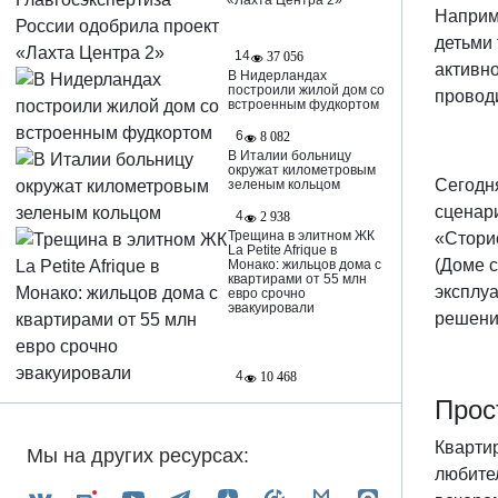
«Лахта Центра 2»
Наприм
детьми
14
37 056
активно
В Нидерландах
построили жилой дом со
провод
встроенным фудкортом
6
8 082
В Италии больницу
окружат километровым
Сегодн
зеленым кольцом
сценари
4
2 938
Трещина в элитном ЖК
«Сторис
La Petite Afrique в
(Доме с
Монако: жильцов дома с
квартирами от 55 млн
эксплу
евро срочно
эвакуировали
решени
4
10 468
Прос
Квартир
Мы на других ресурсах:
любител