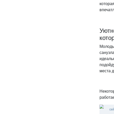
котора
впечат
Уютн
кото
Молоды
санузла
идеаль
подойду
места д
Некотор
работа
се