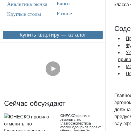
Блоги
Аналитика рынка
класса
Разное
Круглые столы
Соде
Купить квартиру — каталог
Пр
Фу
Ую
прив
Ме
Пе
Главное
Сейчас обсуждают
эргоном
должна 
ЮНЕСКО просило
предус
отменить, но
вау-эфф
Главгосэкспертиза
России одобрила проект