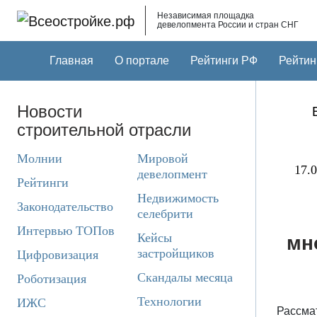
Skip to main content
Независимая площадка
девелопмента России и стран СНГ
Главная
О портале
Рейтинги РФ
Рейтин
Новости
строительной отрасли
Молнии
Мировой
17.0
девелопмент
Рейтинги
Недвижимость
Законодательство
селебрити
Интервью ТОПов
Кейсы
мн
застройщиков
Цифровизация
Скандалы месяца
Роботизация
Технологии
ИЖС
Рассма