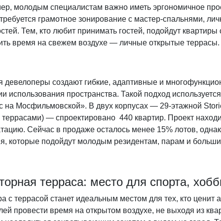
ер, молодым специалистам важно иметь эргономичное прос
 требуется грамотное зонирование с мастер-спальнями, ли
стей. Тем, кто любит принимать гостей, подойдут квартиры 
ить время на свежем воздухе — личные открытые террасы
я девелоперы создают гибкие, адаптивные и многофункци
и использования пространства. Такой подход используется
 на Мосфильмовской». В двух корпусах — 29-этажной Stori
 террасами) — спроектировано 440 квартир. Проект находи
атацию. Сейчас в продаже осталось менее 15% лотов, одна
я, которые подойдут молодым резидентам, парам и больш
торная терраса: место для спорта, хоб
а с террасой станет идеальным местом для тех, кто ценит 
ей провести время на открытом воздухе, не выходя из кварт