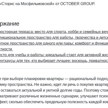
 «Сторис на Мосфильмовской» от OCTOBER GROUP.
ржание
осторная терраса: место для спорта, хобби и семейных ве
нкциональное пространство для работы, творчества и детс
тное пространство для одного или пары: комфорт и функци
атности
сто для учебы и работы: идеальный старт для активной жи
нтхаусы для тех, кто выбирает лучшее: роскошь, приватнос
 при выборе планировки квартиры — рациональный подход, 
ику пространства. Не важно, идет ли речь о покупке кварт
оставаться актуальной и уютной долгие годы. Поэтому сто
матривают различные жизненные сценарии, улучшают психо
ект, сколько обеспечить предельную полезность каждой ко