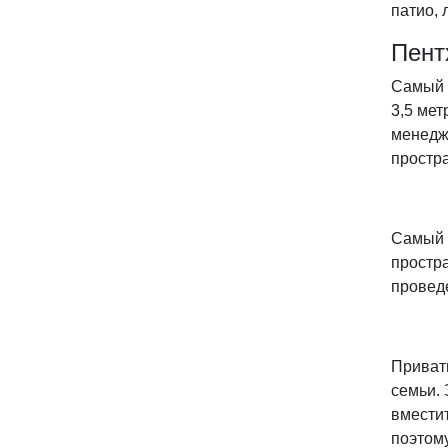
патио, 
Пент
Самый 
3,5 ме
менедж
простра
Самый 
простра
провед
Приватн
семьи.
вместит
поэтому