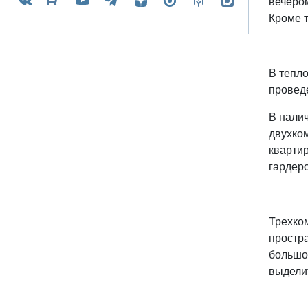
вечером
Кроме т
В тепл
проведе
В налич
двухко
квартир
гардер
Трехком
простра
большой
выделит