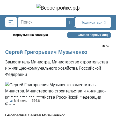
Skip to main content
Подписаться
Вернуться на главную
Список первых лиц
571
Сергей Григорьевич Музыченко
Заместитель Министра, Министерство строительства
и жилищно-коммунального хозяйства Российской
Федерации
МИ июль — 566,8
Биография Сергея Музыченко: