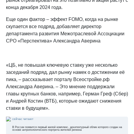
рынок отреагировал на это позитивно и акции растут с
конца декабря 2024 года.
Еще один фактор – эффект FOMO, когда на рынке
скупается все подряд, добавляет директор
департамента развития Межотраслевой Ассоциации
СРО «Перспектива» Александра Аверина
«ЦБ, не повышая ключевую ставку уже несколько
заседаний подряд, дал рынку намек о достижении её
пика, – рассказывает порталу Всеостройке.рф
Александра Аверина. – Это мнение поддержали
главы крупных банков, например, Герман Греф (Сбер)
и Андрей Костин (ВТБ), которые ожидают снижения
ставки в будущем».
сейчас читают
В России появится первый жилой комплекс, архитектурный облик которого создан на
основе антропологического портрета жителей региона