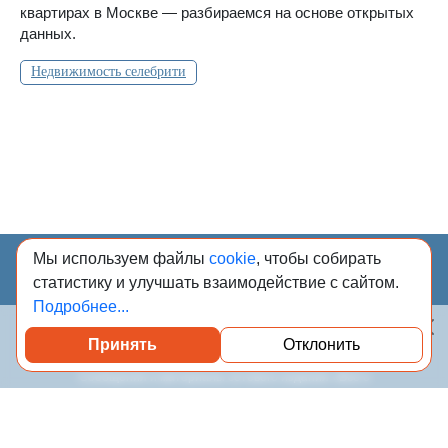
квартирах в Москве — разбираемся на основе открытых
данных.
Недвижимость селебрити
Мы используем файлы
cookie
, чтобы собирать
статистику и улучшать взаимодействие с сайтом.
Подробнее...
© Учредитель: Индивидуальный предприниматель
Принять
Отклонить
Посмотреть каталог проверенных квартир
Опрышко Светлана Александровна, 2018-2026.
Сообщения и материалы сетевого издания «Всё о
стройке» (зарегистрировано Федеральной службой по
надзору в сфере связи, информационных технологий и
массовых коммуникаций (Роскомнадзор) 13.03.2023 за