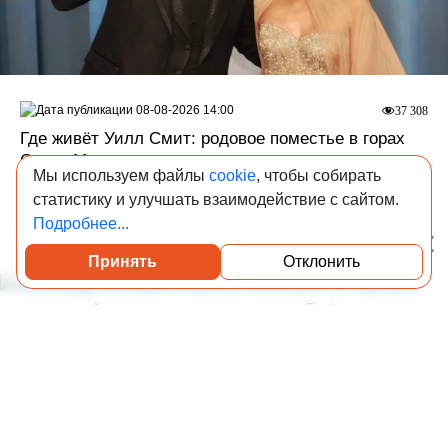
08-08-2026 14:00
37 308
Где живёт Уилл Смит: родовое поместье в горах
Санта‑Моники, которое строили семь лет
Мы используем файлы
cookie
, чтобы собирать
Когда дом становится частью природы.
статистику и улучшать взаимодействие с сайтом.
Подробнее...
Недвижимость селебрити
Принять
Отклонить
Посмотреть каталог проверенных квартир
08-08-2026 13:00
2 379
Александр Светаков и группа «Абсолют»: от
торговли электроникой до девелопмента и списка
Forbes