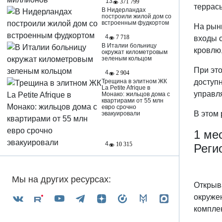
13
371 799
террас
В Нидерландах
построили жилой дом со
встроенным фудкортом
На рынк
4
7 718
входы 
В Италии больницу
кровлю
окружат километровым
зеленым кольцом
При это
4
2 904
доступн
Трещина в элитном ЖК
La Petite Afrique в
управл
Монако: жильцов дома с
квартирами от 55 млн
евро срочно
В этом 
эвакуировали
1 ме
4
10 315
Реги
Мы на других ресурсах:
Открыва
окружен
компле