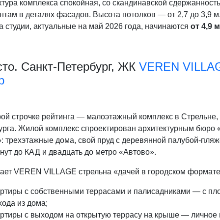
ктура комплекса спокойная, со скандинавской сдержанност
там в деталях фасадов. Высота потолков — от 2,7 до 3,9 
 студии, актуальные на май 2026 года, начинаются
от 4,9 
сто. Санкт-Петербург, ЖК
VEREN VILLAG
p
рой строчке рейтинга — малоэтажный комплекс в Стрельне,
урга. Жилой комплекс спроектирован архитектурным бюро 
: трехэтажные дома, свой пруд с деревянной палубой-пляж
нут до КАД и двадцать до метро «Автово».
лает VEREN VILLAGE стрельна «дачей в городском формате
ртиры с собственными террасами и палисадниками — с пло
ода из дома;
ртиры с выходом на открытую террасу на крыше — личное 