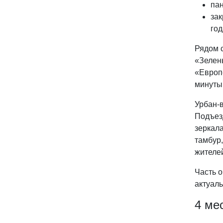
пан
зак
год
Рядом 
«Зелен
«Европ
минуты
Урбан-в
Подъез
зеркала
тамбур
жителе
Часть о
актуал
4 ме