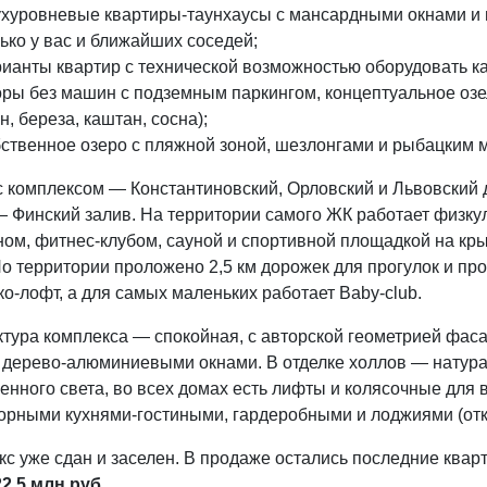
хуровневые квартиры-таунхаусы с мансардными окнами и в
ько у вас и ближайших соседей;
ианты квартир с технической возможностью оборудовать к
ры без машин с подземным паркингом, концептуальное озе
н, береза, каштан, сосна);
ственное озеро с пляжной зоной, шезлонгами и рыбацким 
 комплексом — Константиновский, Орловский и Львовский д
 — Финский залив. На территории самого ЖК работает физк
ном, фитнес-клубом, сауной и спортивной площадкой на кр
По территории проложено 2,5 км дорожек для прогулок и пр
ко-лофт, а для самых маленьких работает Baby-club.
ктура комплекса — спокойная, с авторской геометрией фас
и дерево-алюминиевыми окнами. В отделке холлов — натура
енного света, во всех домах есть лифты и колясочные для
орными кухнями-гостиными, гардеробными и лоджиями (откр
кс уже сдан и заселен. В продаже остались последние ква
22,5 млн руб.