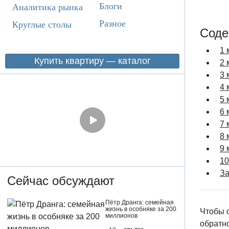
Блоги
Аналитика рынка
Разное
Круглые столы
Соде
1 
Купить квартиру — каталог
2 
3 
4 
5 
6 
7 
8 
9 
10
З
Сейчас обсуждают
Пётр Дранга: семейная
жизнь в особняке за 200
Чтобы о
миллионов
обратно