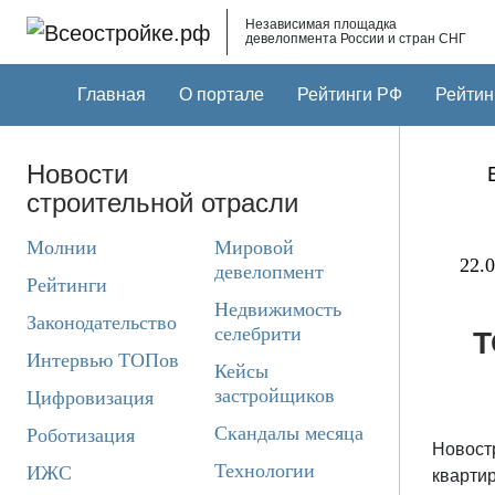
Skip to main content
Независимая площадка
девелопмента России и стран СНГ
Главная
О портале
Рейтинги РФ
Рейтин
Новости
строительной отрасли
Молнии
Мировой
22.0
девелопмент
Рейтинги
Недвижимость
Законодательство
селебрити
Т
Интервью ТОПов
Кейсы
застройщиков
Цифровизация
Скандалы месяца
Роботизация
Новостр
Технологии
ИЖС
квартир