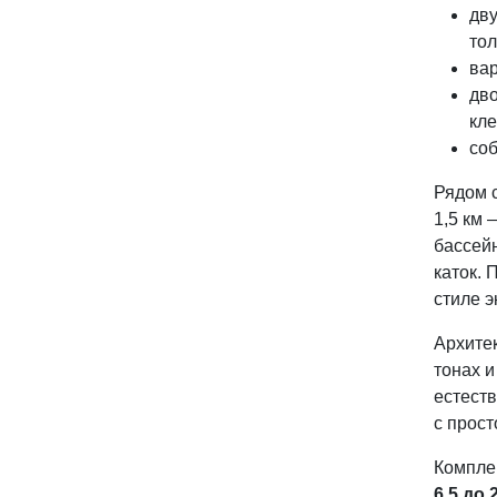
дву
тол
вар
дво
кле
соб
Рядом с
1,5 км
бассей
каток. 
стиле э
Архите
тонах 
естеств
с прост
Компле
6,5 до 