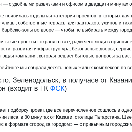
ы — с удобными развязками и офисом в двадцати минутах о
е появилась отдельная категория проектов, в которых дач
с улицы, собственные террасы для завтраков, ужинов и ти
, барбекю-зоны во дворе — чтобы не выбирать между город
м такие проекты сохраняют все, ради чего люди в принципе
ости, развитая инфраструктура, безопасные дворы, сервисы
яющая компания, которая решает бытовые вопросы за вас.
рейтинге мы собрали десять новых жилых комплексов по вс
сто. Зеленодольск, в получасе от Казан
он (входит в ГК
ФСК
)
ет подборку проект, где все перечисленное сошлось в одной
ии леса, в 30 минутах от
Казани
, столицы Татарстана. Шв
кс в формате «город за городом» — с привычным городским