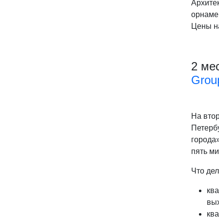
Архите
орнамен
Цены на
2 ме
Grou
На вто
Петерб
города»
пять ми
Что де
ква
вых
ква