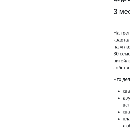
3 ме
На тре
квартал
на угла
30 сем
ритейл
собств
Что де
ква
дву
вст
ква
пла
люб