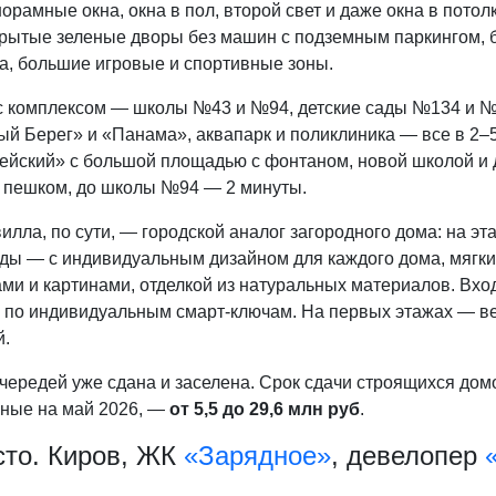
орамные окна, окна в пол, второй свет и даже окна в потол
рытые зеленые дворы без машин с подземным паркингом, б
а, большие игровые и спортивные зоны.
с комплексом — школы №43 и №94, детские сады №134 и №1
ый Берег» и «Панама», аквапарк и поликлиника — все в 2–
ейский» с большой площадью с фонтаном, новой школой и 
 пешком, до школы №94 — 2 минуты.
илла, по сути, — городской аналог загородного дома: на эта
ды — с индивидуальным дизайном для каждого дома, мягки
ми и картинами, отделкой из натуральных материалов. Вхо
, по индивидуальным смарт-ключам. На первых этажах — ве
й.
чередей уже сдана и заселена. Срок сдачи строящихся домо
ьные на май 2026, —
от 5,5 до 29,6 млн руб
.
сто. Киров, ЖК
«Зарядное»
, девелопер