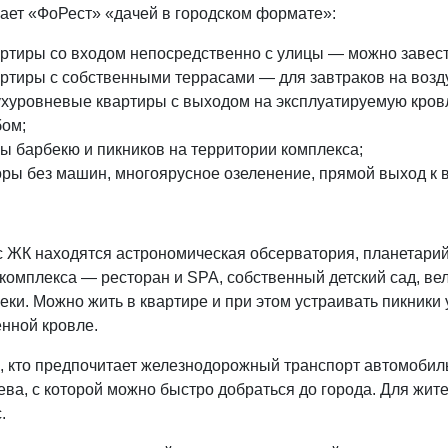
лает «ФоРест» «дачей в городском формате»:
ртиры со входом непосредственно с улицы — можно завести
ртиры с собственными террасами — для завтраков на возду
ухуровневые квартиры с выходом на эксплуатируемую кров
бом;
ы барбекю и пикников на территории комплекса;
ры без машин, многоярусное озеленение, прямой выход к 
 ЖК находятся астрономическая обсерватория, планетарий 
 комплекса — ресторан и SPA, собственный детский сад, в
еки. Можно жить в квартире и при этом устраивать пикники у
енной кровле.
, кто предпочитает железнодорожный транспорт автомобиль
ева, с которой можно быстро добраться до города. Для жи
.