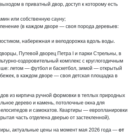
ыходом в приватный двор, доступ к которому есть
амин или собственную сауну;
ленение (в каждом дворе — своя порода деревьев:
мостиком, набережная и велодорожка вдоль воды.
ворцы, Путевой дворец Петра I и парки Стрельны, в
ультурно-оздоровительный комплекс с круглогодичным
ыше: летом — футбол и баскетбол, зимой — открытый
обежек, в каждом дворе — своя детская площадка в
адов из кирпича ручной формовки в теплых природных
льное дерево и камень, потолочные окна для
 велосипедов и самокатов. Квартиры — европланировки
ытая часть отделена дверью от застекленной).
ртиры, актуальные цены на момент мая 2026 года —
от