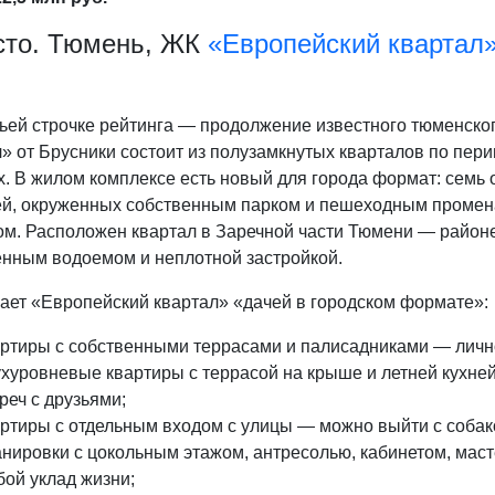
сто. Тюмень, ЖК
«Европейский квартал
тьей строчке рейтинга — продолжение известного тюменск
» от Брусники состоит из полузамкнутых кварталов по пер
х. В жилом комплексе есть новый для города формат: семь
ей, окруженных собственным парком и пешеходным промена
ом. Расположен квартал в Заречной части Тюмени — районе
енным водоемом и неплотной застройкой.
лает «Европейский квартал» «дачей в городском формате»:
ртиры с собственными террасами и палисадниками — лично
хуровневые квартиры с террасой на крыше и летней кухне
реч с друзьями;
ртиры с отдельным входом с улицы — можно выйти с собак
нировки с цокольным этажом, антресолью, кабинетом, мас
ой уклад жизни;