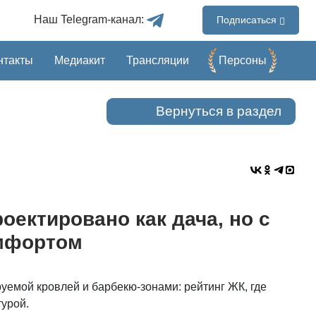
Наш Telegram-канал:
Подписаться
нтакты
Медиакит
Трансляции
Перcоны
Вернуться в раздел
оектировано как дача, но с
мфортом
уемой кровлей и барбекю-зонами: рейтинг ЖК, где
турой.