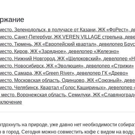
ржание
место. Зеленодольск, в получасе от Казани, ЖК «ФоРест», 
место. Санкт-Петербург, ЖК VEREN VILLAGE стрельна, де
место. Тюмень, ЖК «Европейский квартал», девелопер Бру
место. Киров, ЖК «Зарядное», девелопер «Железно»
место. Нижний Новгород, ЖК «Щелоковский», девелопер «
место. Новосибирск, ЖК «Эволюция», девелопер «Стрижи»
место. Самара, ЖК «Green River», девелопер ГК «Древо»
место. Московская область, Одинцово, ЖК «Союзный», дев
место. Челябинск, Квартал «Голос Кашириных», девелопер 
 место. Воронежская область, Семилуки, ЖК «Славяноград
аключение
тдохнуть на природе, уже давно нет необходимости собират
 в город. Сегодня можно совместить кофе с видом на воду,