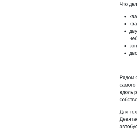
Что де
ква
ква
дв
не
зон
дво
Рядом с
самого
вдоль р
собств
Для тех
Девята
автобус