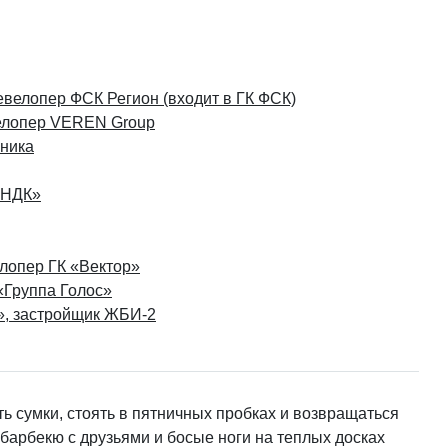
девелопер ФСК Регион (входит в ГК ФСК)
велопер VEREN Group
сника
ННДК»
елопер ГК «Вектор»
«Группа Голос»
», застройщик ЖБИ-2
ь сумки, стоять в пятничных пробках и возвращаться
 барбекю с друзьями и босые ноги на теплых досках