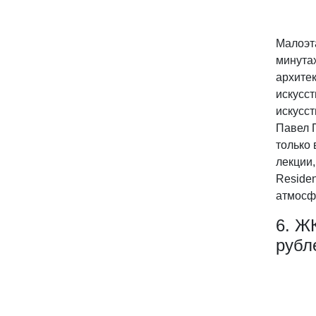
Малоэт
минутах
архитек
искусст
искусс
Павел 
только 
лекции,
Residen
атмосф
6. Ж
рубл