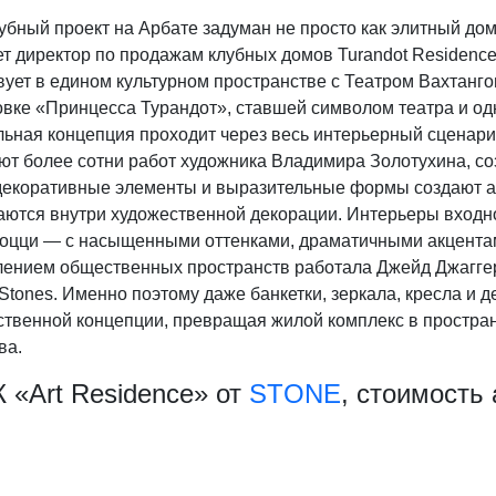
убный проект на Арбате задуман не просто как элитный дом
т директор по продажам клубных домов Turandot Residence
ует в едином культурном пространстве с Театром Вахтанго
овке «Принцесса Турандот», ставшей символом театра и од
льная концепция проходит через весь интерьерный сценар
ют более сотни работ художника Владимира Золотухина, со
 декоративные элементы и выразительные формы создают а
аются внутри художественной декорации. Интерьеры входно
Гоцци — с насыщенными оттенками, драматичными акцента
ением общественных пространств работала Джейд Джаггер
 Stones. Именно поэтому даже банкетки, зеркала, кресла и
ственной концепции, превращая жилой комплекс в простран
ва.
К «Art Residence» от
STONE
, стоимость