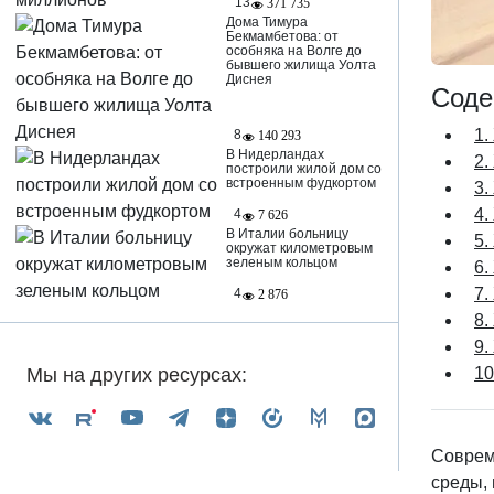
13
371 735
Дома Тимура
Бекмамбетова: от
особняка на Волге до
бывшего жилища Уолта
Диснея
Соде
1.
8
140 293
В Нидерландах
2.
построили жилой дом со
встроенным фудкортом
3.
4.
4
7 626
В Италии больницу
5.
окружат километровым
зеленым кольцом
6.
7.
4
2 876
8.
9.
10
Мы на других ресурсах:
Соврем
среды, 