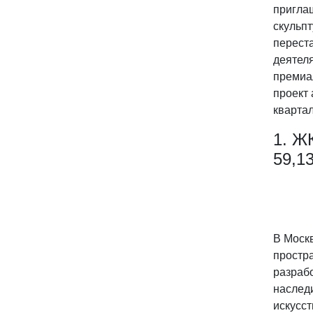
приглаш
скульпт
переста
деятеля
премиа
проект 
квартал
1. Ж
59,1
В Моск
простр
разрабо
наслед
искусст