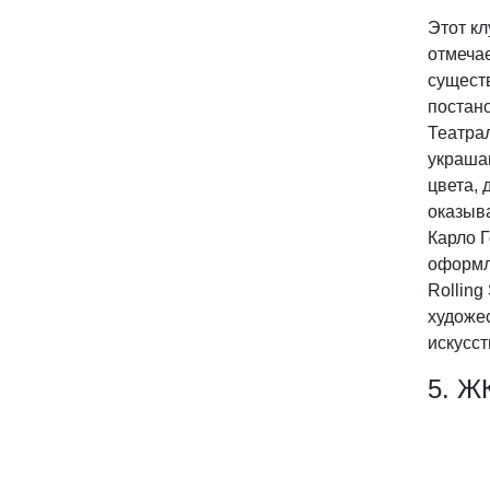
Этот кл
отмечае
существ
постан
Театра
украша
цвета,
оказыв
Карло 
оформл
Rolling
художе
искусст
5. Ж