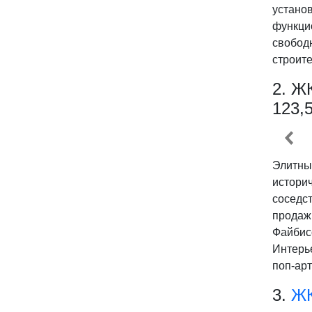
устано
функцио
свобод
строит
2. Ж
123,
Элитны
истори
соседс
продаж.
Файбис
Интерь
поп-арт
3.
ЖК