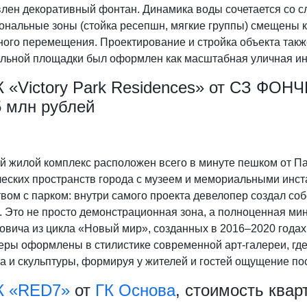
влен декоративный фонтан. Динамика воды сочетается со 
нальные зоны (стойка ресепшн, мягкие группы) смещены к 
ного перемещения. Проектирование и стройка объекта такж
ельной площадки был оформлен как масштабная уличная и
К «Victory Park Residences» от СЗ ФОН
5 млн рублей
й жилой комплекс расположен всего в минуте пешком от Па
ческих пространств города с музеем и мемориальными инст
твом с парком: внутри самого проекта девелопер создал с
 Это не просто демонстрационная зона, а полноценная мин
овича из цикла «Новый мир», созданных в 2016–2020 годах
еры оформлены в стилистике современной арт-галереи, где
а и скульптуры, формируя у жителей и гостей ощущение пос
 «RED7»
от
ГК Основа
, стоимость квар