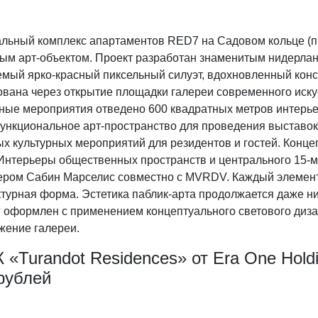
льный комплекс апартаментов RED7 на Садовом кольце (пр
вым арт-объектом. Проект разработан знаменитым нидерл
емый ярко-красный пиксельный силуэт, вдохновленный конс
ована через открытие площадки галереи современного ис
рные мероприятия отведено 600 квадратных метров интерье
ункциональное арт-пространство для проведения выставок
х культурных мероприятий для резидентов и гостей. Конце
Интерьеры общественных пространств и центрального 15-м
ером Сабин Марселис совместно с MVRDV. Каждый элемент 
ктурная форма. Эстетика паблик-арта продолжается даже 
г оформлен с применением концептуального светового диз
жение галереи.
К «Turandot Residences» от Era One Hold
рублей