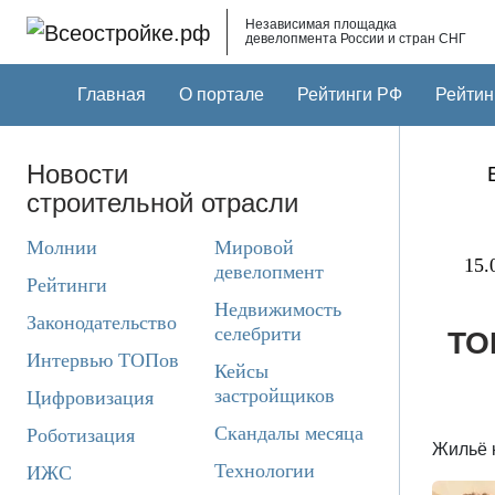
Skip to main content
Независимая площадка
девелопмента России и стран СНГ
Главная
О портале
Рейтинги РФ
Рейтин
Новости
строительной отрасли
Молнии
Мировой
15.
девелопмент
Рейтинги
Недвижимость
Законодательство
селебрити
ТО
Интервью ТОПов
Кейсы
застройщиков
Цифровизация
Скандалы месяца
Роботизация
Жильё к
Технологии
ИЖС