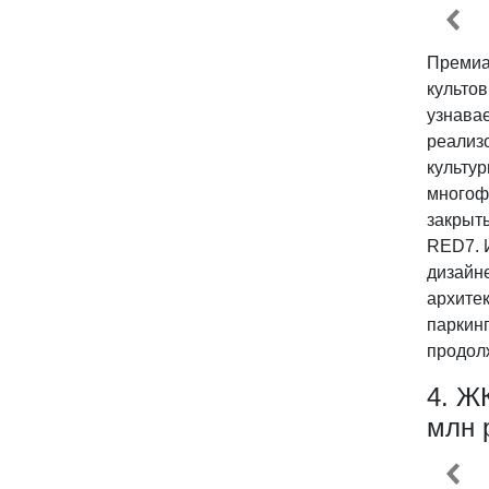
Премиа
культо
узнава
реализ
культу
многоф
закрыты
RED7. 
дизайн
архите
паркин
продол
4. Ж
млн 