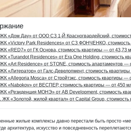
ржание
 ЖК «Дом Дау» от ООО СЗ 1-Й Красногвардейский, стоимост
 ЖК «Victory Park Residences» от СЗ ФОНЧЕНКО, стоимость
 ЖК «RED7» от ГК Основа, стоимость квартиры — от 43,73 
 ЖК «Turandot Residences» от Era One Holding, стоимость к
 ЖК «Art Residence» от STONE, стоимость апартаментов — 
 ЖК «Литератор» от Галс-Девелопмент, стоимость квартиры
 ЖК «Allegoria Mosca» от Стройтэкс, стоимость квартиры — 
 ЖК «Nabokov» от ВЕСПЕР, стоимость квартиры — от 450 м
 ЖК «Резиденция МОНЭ» от AB Development, стоимость кв
. ЖК «Золотой, жилой квартал» от Capital Group, стоимость
енные жилые комплексы давно перестали быть просто «мес
где архитектура, искусство и повседневность переплетают