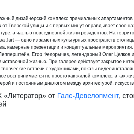
ажный дизайнерский комплекс премиальных апартаментов A
 от Тверской улицы и с первых минут оправдывает свое на
туре, а частью повседневной жизни резидентов. На террит
ва Jart — одно из заметных культурных пространств столиц
тва, камерные презентации и концептуальные мероприятия.
Пепперштейн, Егор Федорычев, легендарный Олег Целков и 
выставочной жизнью. При галерее действует закрытое инте
 творческие встречи с художниками, показы видеоинсталляц
ce воспринимается не просто как жилой комплекс, а как жи
ерой и постоянным диалогом между архитектурой, искусств
К «Литератор» от
Галс-Девелопмент
, ст
ей