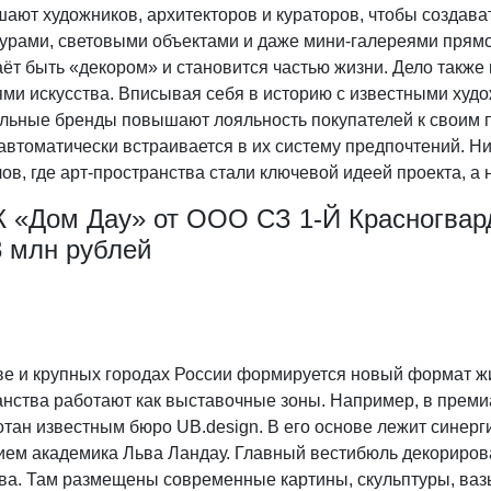
ают художников, архитекторов и кураторов, чтобы создава
урами, световыми объектами и даже мини-галереями прямо 
ёт быть «декором» и становится частью жизни. Дело также 
ми искусства. Вписывая себя в историю с известными худо
льные бренды повышают лояльность покупателей к своим п
автоматически встраивается в их систему предпочтений. Н
ов, где арт-пространства стали ключевой идеей проекта, а
К «Дом Дау» от ООО СЗ 1-Й Красногвар
3 млн рублей
ве и крупных городах России формируется новый формат ж
анства работают как выставочные зоны. Например, в прем
тан известным бюро UB.design. В его основе лежит синерг
ием академика Льва Ландау. Главный вестибюль декориро
ва. Там размещены современные картины, скульптуры, вазы