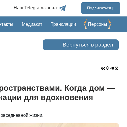
Наш Telegram-канал:
Подписаться
нтакты
Медиакит
Трансляции
Перcоны
Вернуться в раздел
ространствами. Когда дом —
окации для вдохновения
 повседневной жизни.