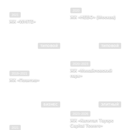
2020
2021
ЖК «НЕБО» (Москва)
ЖК «WHITE»
Москва, район Раменки,
Москва, пер
проспект Мичуринский,
Олсуфьевский, д. 9
корпус 2, вл. 56
ТИПОВОЙ
ТИПОВОЙ
2020–2023
ЖК «Михайловский
2018–2021
парк»
ЖК «Позитив»
Москва, улица 2-я
Москва, д. Румянцево,
Институтская, корпус 2,
участок 3/2, корпус 7
строение 1, 2, 3
БИЗНЕС
ЭЛИТНЫЙ
2023–2026
ЖК «Капитал Тауэрс
Capital Towers»
2021