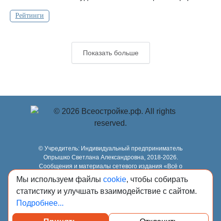
Рейтинги
Показать больше
© Учредитель: Индивидуальный предприниматель
Опрышко Светлана Александровна, 2018-2026.
Сообщения и материалы сетевого издания «Всё о
стройке» (зарегистрировано Федеральной службой по
Мы используем файлы
cookie
, чтобы собирать
надзору в сфере связи, информационных технологий и
статистику и улучшать взаимодействие с сайтом.
массовых коммуникаций (Роскомнадзор) 13.03.2023 за
регистрационным номером Эл № ФС77-84949)
Подробнее...
сопровождаются пометкой «Всё о стройке».
18+, info@всеостройке.рф