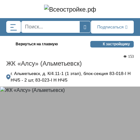
Skip to main content
Подписаться
Вернуться на главную
К застройщику
153
ЖК «Алсу» (Альметьевск)
г. Альметьевск, д. К/4.11-1 (1 этап), блок-секция 83-018-I Н
НЧ/5 - 2 шт, 83-023-I Н НЧ/5