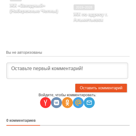
ЖК «Звездный»
2019–2028
(Набережные Челны)
ЖК по адресу г.
г. Набережные Челны,
Альметьевск
проспект Московский, д.
г. Альметьевск
9/24
Вы не авторизованы
Войдите, чтобы комментировать:
0
комментариев