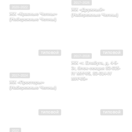
2017–2026
2020–2022
ЖК «Дружный»
ЖК «Красные Челны»
(Набережные Челны)
(Набережные Челны)
Республика Татарстан, г.
Республика Татарстан, г.
Набережные Челны, 20
Набережные Челны,
микрорайон жилого
тракт Сармановский, д.
района "Замелекесье", д.
53
20-07
ТИПОВОЙ
ТИПОВОЙ
2017–2018
ЖК «г. Елабуга, д. 4-5-
3г, блок-секция 83-015-
IV МНЧ/5, 83-014-IV
2017–2024
МНЧ/5»
ЖК «Просторы»
д. 4-5-3 в, блок-секция 83-
(Набережные Челны)
120-IV МНЧ/5, 83-120-IV
г. Набережные Челны, пр-
ЭЩ МНЧ/5, 83-120-IV
кт Яшьлек, д. 6А
МНЧ/5
ТИПОВОЙ
ТИПОВОЙ
2022