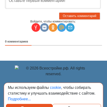
Войдите, чтобы комментировать:
0
комментариев
© Учредитель: Индивидуальный предприниматель
Мы используем файлы
cookie
, чтобы собирать
Опрышко Светлана Александровна, 2018-2026.
статистику и улучшать взаимодействие с сайтом.
Сообщения и материалы сетевого издания «Всё о
Подробнее...
стройке» (зарегистрировано Федеральной службой по
надзору в сфере связи, информационных технологий и