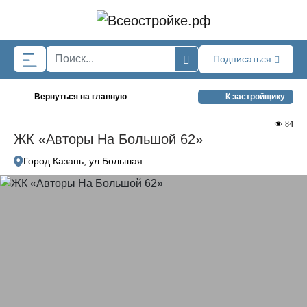
Skip to main content
Подписаться
Вернуться на главную
К застройщику
84
ЖК «Авторы На Большой 62»
Город Казань, ул Большая