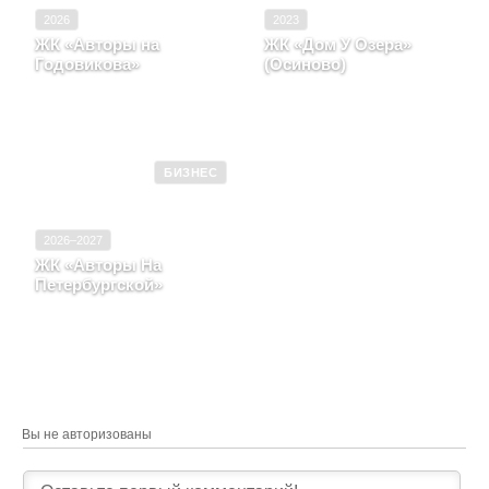
2026
2023
ЖК «Авторы на
ЖК «Дом У Озера»
Годовикова»
(Осиново)
Республика Татарстан,
Республика Татарстан, с.
Город Казань, Улица
Осиново, ул Спортивная,
Годовикова
строение 1
БИЗНЕС
2026–2027
ЖК «Авторы На
Петербургской»
Республика Татарстан,
Город Казань, Улица
Старая, д. 7
Вы не авторизованы