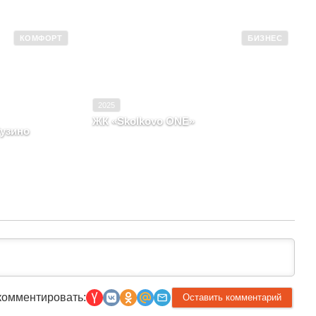
КОМФОРТ
БИЗНЕС
2025–2026
Ввод в эксплуатацию
2025
Комфорт
Класс
Бизнес
2025
ЖК «Skolkovo ONE»
Рузино
Московская область, Рабочий поселок
вня Рузино
Заречье
комментировать: