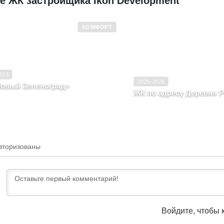
е ЖК застройщика Ikon Development
КОМФОРТ
 эксплуатацию
2020–2023
Ввод в эксплуатацию
Комфорт
Класс
023
2025–2026
овый Зеленоград»
ЖК по адресу Деревня 
овская область, д. Рузино, мкр
Московская область, Дере
зовский, корпус IV.02Б
вторизованы
Войдите, чтобы 