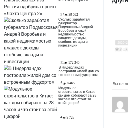
Други
«Лахта Центра 2»
27
39 592
Сколько заработал
губернатор
Ввод в
Подмосковья Андрей
Воробьев и какой
Класс
недвижимостью
владеет: доходы,
особняк, вклады и
2020–2
инвестиции
ЖК «Н
Моск
Куту
11
172 345
В Нидерландах
построили жилой дом со
встроенным фудкортом
6
8 465
Вы не а
Модульное
строительство в Китае:
как дом собирают за 28
часов и что стоит за
этой цифрой
4
9 728