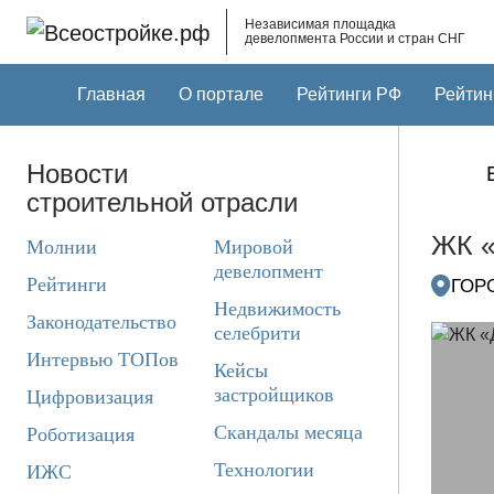
Skip to main content
Независимая площадка
девелопмента России и стран СНГ
Главная
О портале
Рейтинги РФ
Рейтин
Новости
строительной отрасли
ЖК «
Молнии
Мировой
девелопмент
Рейтинги
ГОРО
Недвижимость
Законодательство
селебрити
Интервью ТОПов
Кейсы
застройщиков
Цифровизация
Скандалы месяца
Роботизация
Технологии
ИЖС