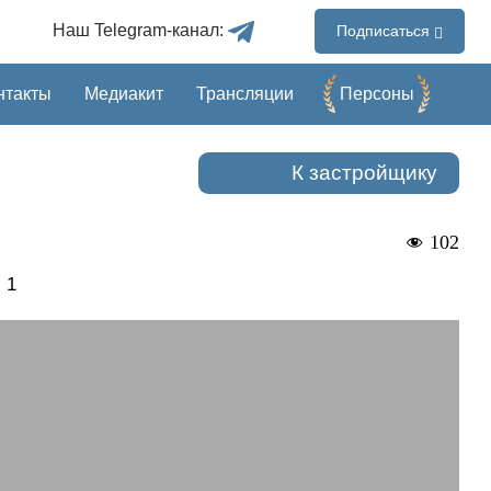
Наш Telegram-канал:
Подписаться
нтакты
Медиакит
Трансляции
Перcоны
К застройщику
102
 1